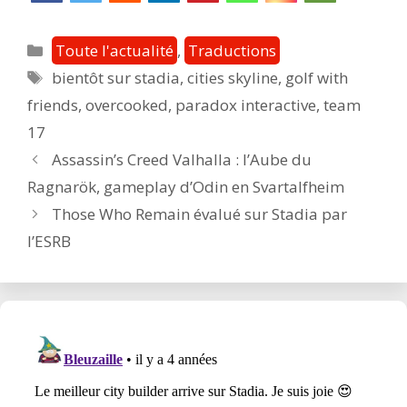
Catégories
Toute l'actualité
,
Traductions
Étiquettes
bientôt sur stadia
,
cities skyline
,
golf with
friends
,
overcooked
,
paradox interactive
,
team
17
Post
Assassin’s Creed Valhalla : l’Aube du
navigation
Ragnarök, gameplay d’Odin en Svartalfheim
Those Who Remain évalué sur Stadia par
l’ESRB