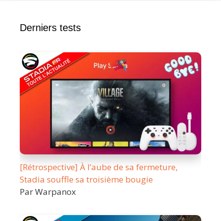
Derniers tests
[Rétrospective] À l’aube de sa fermeture,
Stadia souffle sa troisième bougie
Par Warpanox