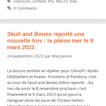
Étiquettes
concours
,
contest
,
fifa
,
fifa 23
,
free
on
0 Comments
vous
fait
gagner
FIFA
23
Skull and Bones reporté une
Ultimate
nouvelle fois : la pleine mer le 9
Edition
mars 2023
!
24 septembre 2022
par
Warpanox
La boucle semble se répéter pour Ubisoft ! Après
Oddballers et Avatar: Frontiers of Pandora, c’est
au tour de Skull and Bones d’être reporté… Au
lieu de sortir le 8 novembre prochain, c’est
finalement le 9 mars 2023 qu’on pourra
naviguer dans les eaux de l’Océan Indien.