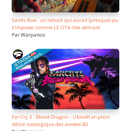
Saints Row : un reboot qui aurait (presque) pu
s’imposer comme LE GTA-like délirant
Par Warpanox
Far Cry 3 : Blood Dragon – Ubisoft en plein
délire nostalgique des années 80