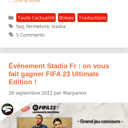
…
Lire la suite
Fermeture
de
Catégories
Toute l'actualité
,
Brèves
,
Traductions
Stadia
Étiquettes
faq
,
fermeture
,
stadia
:
5 Comments
accès,
remboursement,
ce
qu’il
faut
Évènement Stadia Fr : on vous
savoir
fait gagner FIFA 23 Ultimate
Edition !
26 septembre 2022
par
Warpanox