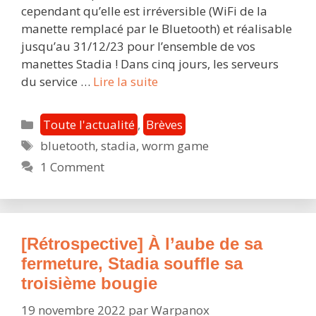
cependant qu’elle est irréversible (WiFi de la
manette remplacé par le Bluetooth) et réalisable
jusqu’au 31/12/23 pour l’ensemble de vos
manettes Stadia ! Dans cinq jours, les serveurs
Bluetooth
du service …
Lire la suite
manette,
« Worm
Catégories
Toute l'actualité
,
Brèves
Game »
Étiquettes
bluetooth
,
stadia
,
worm game
:
1 Comment
l’ultime
cadeau
avant
la
fin
[Rétrospective] À l’aube de sa
de
fermeture, Stadia souffle sa
Stadia
troisième bougie
19 novembre 2022
par
Warpanox