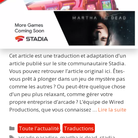
Cet article est une traduction et adaptation d’un
article publié sur le site communautaire Stadia.
Vous pouvez retrouver l’article original ici. Êtes-
vous prêt à plonger dans un jeu de mystère pas
comme les autres ? Ou peut-être quelque chose
d’un peu plus relaxant, comme gérer votre
propre entreprise d’arcade ? L’équipe de Wired
Bien
Productions, que vous connaissez …
Lire la suite
sur
Stad
Catégories
Toute l'actualité
,
Traductions
:
Étiquettes
arcade paradise
,
martha is dead
,
stadia
,