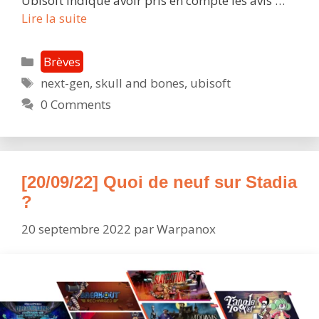
Ubisoft indique avoir pris en compte les avis …
Skull
Lire la suite
and
Bones
Catégories
Brèves
reporté
Étiquettes
next-gen
,
skull and bones
,
ubisoft
une
0 Comments
nouvelle
fois
:
la
pleine
[20/09/22] Quoi de neuf sur Stadia
mer
?
le
20 septembre 2022
par
Warpanox
9
mars
2023