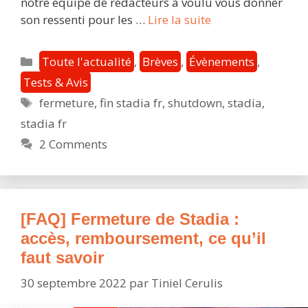
notre équipe de rédacteurs a voulu vous donner
[Rétrospective]
son ressenti pour les …
Lire la suite
À
l’aube
Catégories
Toute l'actualité
,
Brèves
,
Évènements
,
de
Tests & Avis
sa
Étiquettes
fermeture
,
fin stadia fr
,
shutdown
,
stadia
,
fermeture,
Stadia
stadia fr
souffle
2 Comments
sa
troisième
bougie
[FAQ] Fermeture de Stadia :
accès, remboursement, ce qu’il
faut savoir
30 septembre 2022
par
Tiniel Cerulis