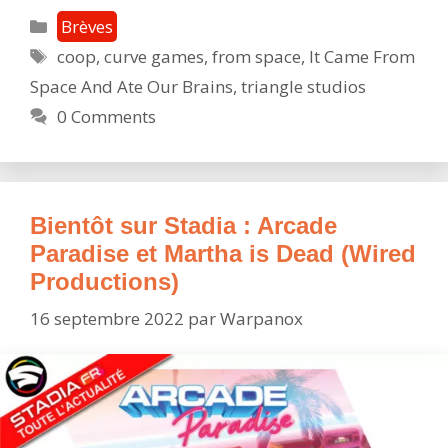
jour]
Catégories
Brèves
From
Étiquettes
coop
,
curve games
,
from space
,
It Came From
Space
Space And Ate Our Brains
,
triangle studios
:
défen
0 Comments
la
Terre
avec
vos
Bientôt sur Stadia : Arcade
amis
Paradise et Martha is Dead (Wired
le
Productions)
29
septe
16 septembre 2022
par
Warpanox
sur
Stadia