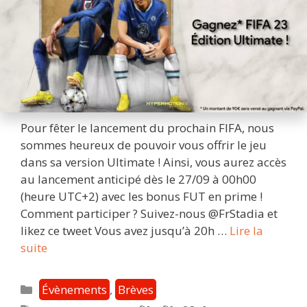
Pour fêter le lancement du prochain FIFA, nous
sommes heureux de pouvoir vous offrir le jeu
dans sa version Ultimate ! Ainsi, vous aurez accès
au lancement anticipé dès le 27/09 à 00h00
(heure UTC+2) avec les bonus FUT en prime !
Comment participer ? Suivez-nous @FrStadia et
likez ce tweet Vous avez jusqu’à 20h …
Lire la
Évènement
suite
Stadia
Fr
Catégories
Évènements
,
Brèves
: