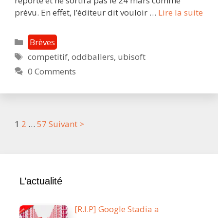
reporté et ne sortira pas le 24 mars comme
[Mi
prévu. En effet, l’éditeur dit vouloir …
Lire la suite
à
jour
Catégories
Brèves
Odd
Étiquettes
competitif
,
oddballers
,
ubisoft
:
0 Comments
la
ball
au
pri
dés
Post
1
2
…
57
Suivant >
pré
navigation
pou
l’an
pro
L’actualité
[R.I.P] Google Stadia a