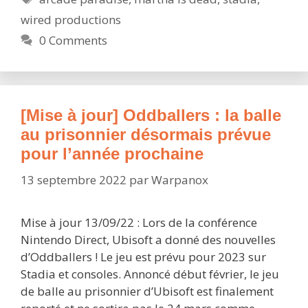
Arca
wired productions
Para
et
0 Comments
Mar
is
Dea
(Wir
[Mise à jour] Oddballers : la balle
Prod
au prisonnier désormais prévue
pour l’année prochaine
13 septembre 2022
par
Warpanox
Mise à jour 13/09/22 : Lors de la conférence
Nintendo Direct, Ubisoft a donné des nouvelles
d’Oddballers ! Le jeu est prévu pour 2023 sur
Stadia et consoles. Annoncé début février, le jeu
de balle au prisonnier d’Ubisoft est finalement