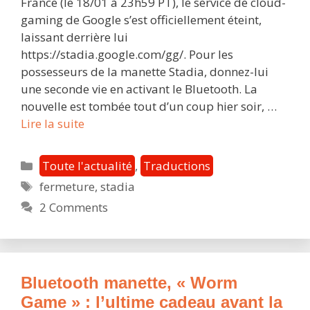
France (le 18/01 à 23h59 PT), le service de cloud-
gaming de Google s’est officiellement éteint,
laissant derrière lui
https://stadia.google.com/gg/. Pour les
possesseurs de la manette Stadia, donnez-lui
une seconde vie en activant le Bluetooth. La
nouvelle est tombée tout d’un coup hier soir, …
[R.I.P]
Lire la suite
Google
Stadia
Catégories
Toute l'actualité
,
Traductions
a
Étiquettes
fermeture
,
stadia
officiellement
2 Comments
fermé
ses
portes
à
jamais
Bluetooth manette, « Worm
Game » : l’ultime cadeau avant la