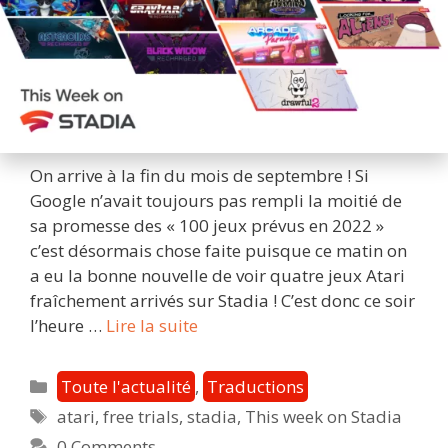
On arrive à la fin du mois de septembre ! Si
Google n’avait toujours pas rempli la moitié de
sa promesse des « 100 jeux prévus en 2022 »
c’est désormais chose faite puisque ce matin on
a eu la bonne nouvelle de voir quatre jeux Atari
fraîchement arrivés sur Stadia ! C’est donc ce soir
[20/09/22]
l’heure …
Lire la suite
Quoi
de
Catégories
Toute l'actualité
,
Traductions
neuf
Étiquettes
atari
,
free trials
,
stadia
,
This week on Stadia
sur
0 Comments