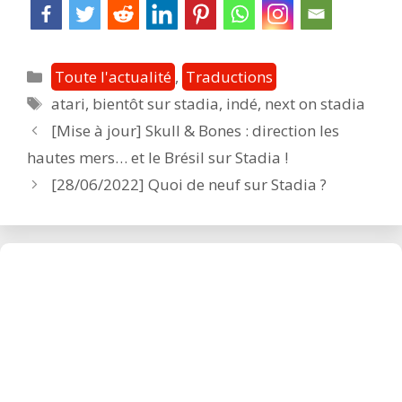
Catégories
Toute l'actualité
,
Traductions
Étiquettes
atari
,
bientôt sur stadia
,
indé
,
next on stadia
Post
[Mise à jour] Skull & Bones : direction les
navigation
hautes mers… et le Brésil sur Stadia !
[28/06/2022] Quoi de neuf sur Stadia ?