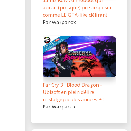
Saints Row : un reboot qui
aurait (presque) pu s’imposer
comme LE GTA-like délirant
Par Warpanox
Far Cry 3 : Blood Dragon –
Ubisoft en plein délire
nostalgique des années 80
Par Warpanox