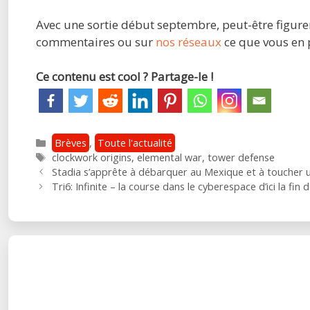
Avec une sortie début septembre, peut-être figurera
commentaires ou sur
nos réseaux
ce que vous en 
Ce contenu est cool ? Partage-le !
Catégories
Brèves
,
Toute l'actualité
Étiquettes
clockwork origins
,
elemental war
,
tower defense
Post
Stadia s’apprête à débarquer au Mexique et à toucher u
navigation
Tri6: Infinite – la course dans le cyberespace d’ici la fin d