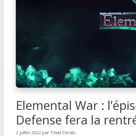
Elemental War : l’épi
Defense fera la rentr
2 juillet 2022
par
Tiniel Cerulis