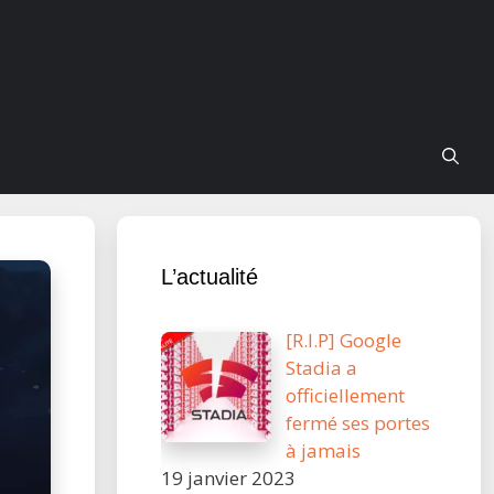
L’actualité
[R.I.P] Google
Stadia a
officiellement
fermé ses portes
à jamais
19 janvier 2023