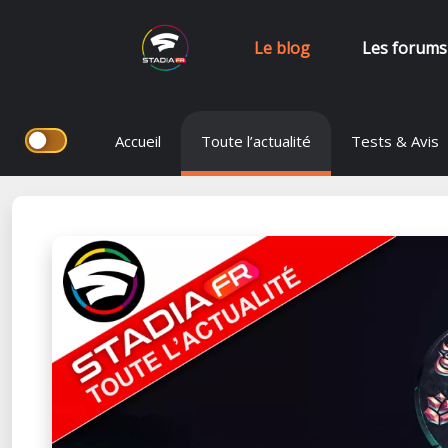
Le blog
Les forums
Aller
Accueil
Toute l’actualité
Tests & Avis
au
contenu