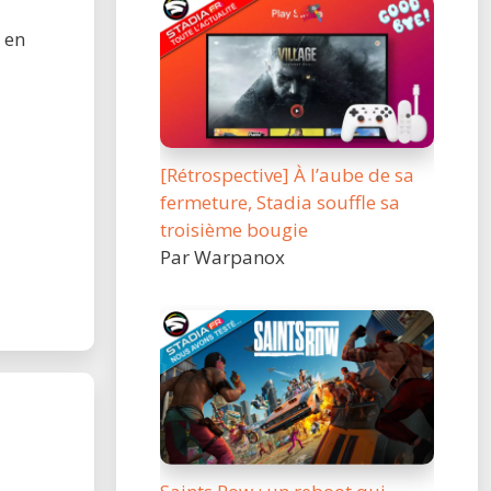
 en
[Rétrospective] À l’aube de sa
fermeture, Stadia souffle sa
troisième bougie
Par Warpanox