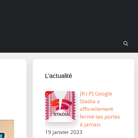
L’actualité
[R.I.P] Google
Stadia a
officiellement
fermé ses portes
à jamais
19 janvier 2023