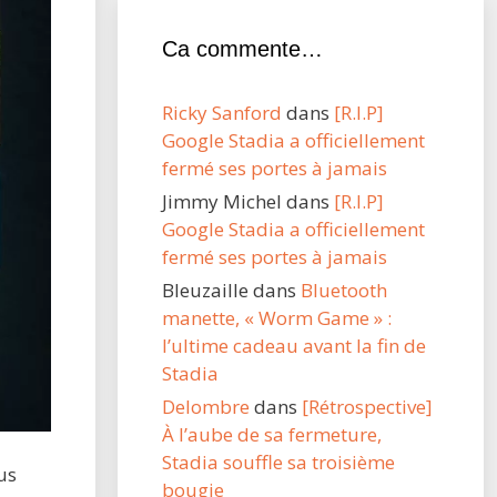
Ca commente…
Ricky Sanford
dans
[R.I.P]
Google Stadia a officiellement
fermé ses portes à jamais
Jimmy Michel
dans
[R.I.P]
Google Stadia a officiellement
fermé ses portes à jamais
Bleuzaille
dans
Bluetooth
manette, « Worm Game » :
l’ultime cadeau avant la fin de
Stadia
Delombre
dans
[Rétrospective]
À l’aube de sa fermeture,
Stadia souffle sa troisième
ous
bougie