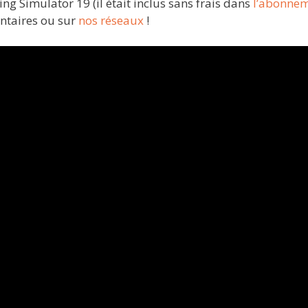
g Simulator 19 (il était inclus sans frais dans
l’abonne
entaires ou sur
nos réseaux
!