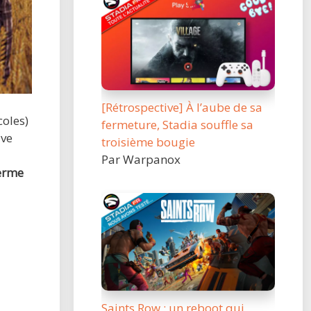
[Rétrospective] À l’aube de sa
coles)
fermeture, Stadia souffle sa
ive
troisième bougie
Par Warpanox
erme
Saints Row : un reboot qui