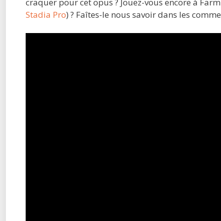
craquer pour cet opus ? Jouez-vous encore à Farmin
Stadia Pro
) ? Faîtes-le nous savoir dans les comm