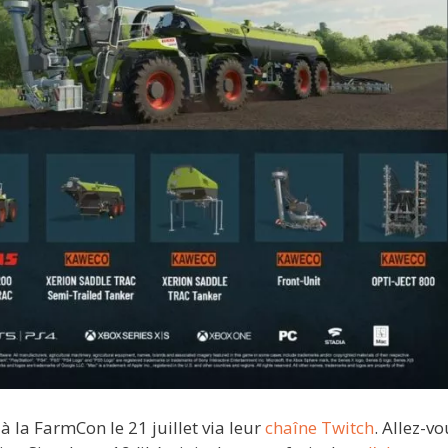
à la FarmCon le 21 juillet via leur
chaîne Twitch
. Allez-v