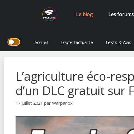
Le blog
Les forums
Aller
Accueil
Toute l’actualité
Tests & Avis
au
contenu
L’agriculture éco-r
d’un DLC gratuit sur
17 juillet 2021
par
Warpanox