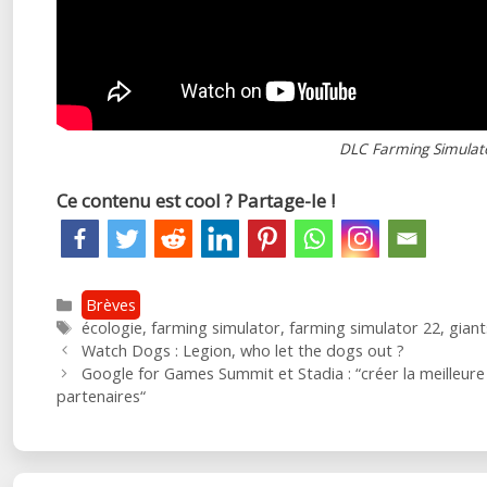
DLC Farming Simulato
Ce contenu est cool ? Partage-le !
Catégories
Brèves
Étiquettes
écologie
,
farming simulator
,
farming simulator 22
,
gian
Post
Watch Dogs : Legion, who let the dogs out ?
navigation
Google for Games Summit et Stadia : “créer la meilleure
partenaires“