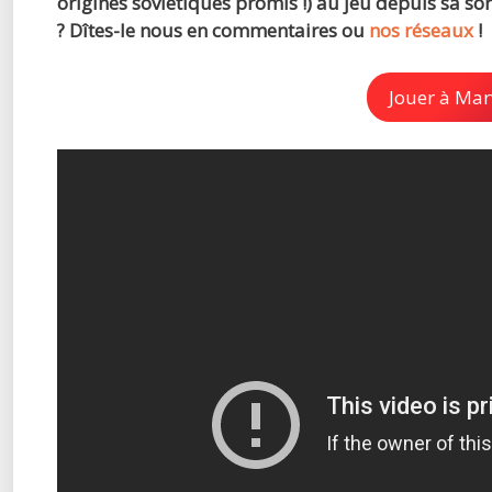
origines soviétiques promis !) au jeu depuis sa so
? Dîtes-le nous en commentaires ou
nos réseaux
!
Jouer à Mar