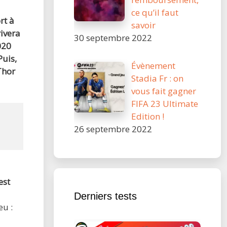
ce qu’il faut
rt à
savoir
rivera
30 septembre 2022
020
Puis,
Évènement
Thor
Stadia Fr : on
vous fait gagner
FIFA 23 Ultimate
Edition !
26 septembre 2022
est
Derniers tests
eu :