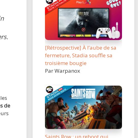
in
rs.
[Rétrospective] À l’aube de sa
fermeture, Stadia souffle sa
troisième bougie
Par Warpanox
les
s de
eurs
Saints Row : un reboot qui