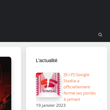
L’actualité
[R.I.P] Google
Stadia a
officiellement
fermé ses portes
à jamais
19 janvier 2023