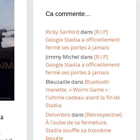
Ca commente…
Ricky Sanford
dans
[R.I.P]
Google Stadia a officiellement
fermé ses portes à jamais
Jimmy Michel
dans
[R.I.P]
Google Stadia a officiellement
fermé ses portes à jamais
Bleuzaille
dans
Bluetooth
manette, « Worm Game » :
l’ultime cadeau avant la fin de
Stadia
Delombre
dans
[Rétrospective]
 à
À l’aube de sa fermeture,
Stadia souffle sa troisième
s
bougie