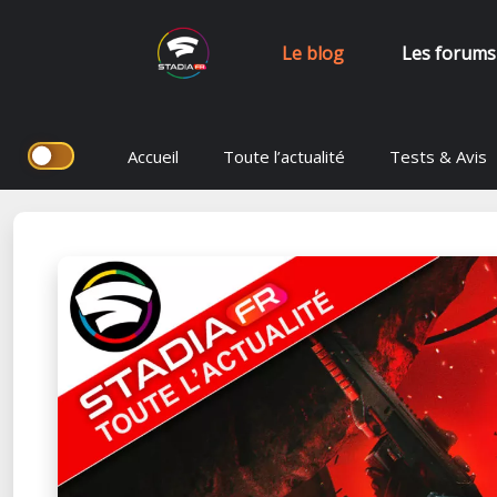
Le blog
Les forums
Aller
Accueil
Toute l’actualité
Tests & Avis
au
contenu