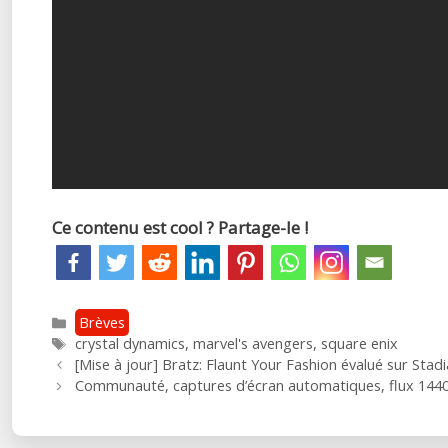
Ce contenu est cool ? Partage-le !
Catégories
Brèves
Étiquettes
crystal dynamics
,
marvel's avengers
,
square enix
Post
[Mise à jour] Bratz: Flaunt Your Fashion évalué sur Stadi
navigation
Communauté, captures d’écran automatiques, flux 1440p…