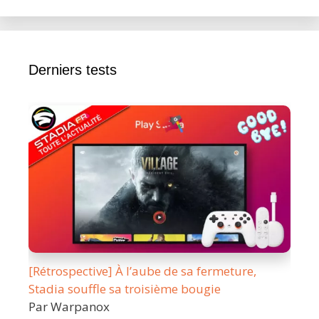
Derniers tests
[Rétrospective] À l’aube de sa fermeture,
Stadia souffle sa troisième bougie
Par Warpanox