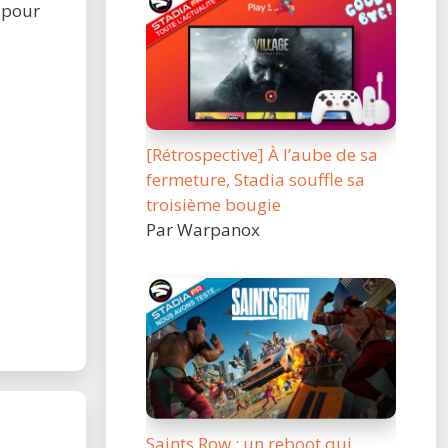
d pour
[Rétrospective] À l’aube de sa
fermeture, Stadia souffle sa
troisième bougie
Par Warpanox
Saints Row : un reboot qui