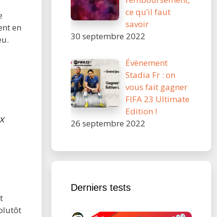
ce qu’il faut
e
savoir
ent en
30 septembre 2022
eu.
Évènement
Stadia Fr : on
vous fait gagner
FIFA 23 Ultimate
Edition !
x
26 septembre 2022
Derniers tests
t
plutôt