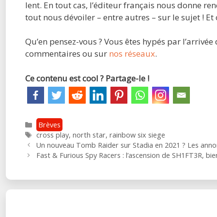
lent. En tout cas, l’éditeur français nous donne 
tout nous dévoiler – entre autres – sur le sujet ! Et 
Qu’en pensez-vous ? Vous êtes hypés par l’arrivée 
commentaires ou sur
nos réseaux
.
Ce contenu est cool ? Partage-le !
Catégories
Brèves
Étiquettes
cross play
,
north star
,
rainbow six siege
Post
Un nouveau Tomb Raider sur Stadia en 2021 ? Les annonc
navigation
Fast & Furious Spy Racers : l’ascension de SH1FT3R, bie