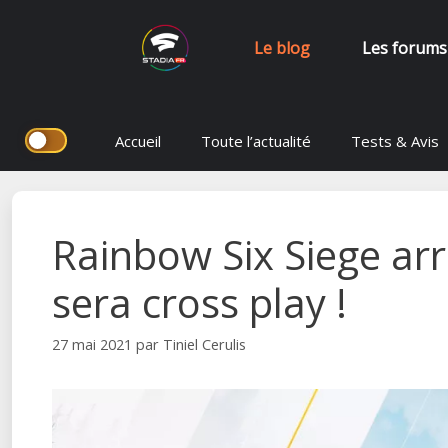
Le blog
Les forums
Aller
Accueil
Toute l’actualité
Tests & Avis
au
contenu
Rainbow Six Siege arri
sera cross play !
27 mai 2021
par
Tiniel Cerulis