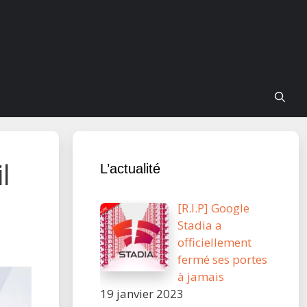
l
L’actualité
[R.I.P] Google
Stadia a
officiellement
fermé ses portes
à jamais
19 janvier 2023