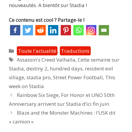
nouveautés. A bientôt sur Stadia !
Ce contenu est cool ? Partage-le !
Catégories
Toute l'actualité
,
Traductions
Étiquettes
Assassin's Creed Valhalla
,
Cette semaine sur
Stadia
,
destiny 2
,
hundred days
,
resident evil
village
,
stadia pro
,
Street Power Football
,
This
week on Stadia
Post
Rainbow Six Siege, For Honor et UNO 50th
navigation
Anniversary arrivent sur Stadia d’ici fin juin
Blaze and the Monster Machines : l’USK dit
« camion »