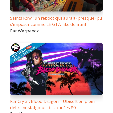
Saints Row : un reboot qui aurait (presque) pu
s’imposer comme LE GTA-like délirant
Par Warpanox
Far Cry 3 : Blood Dragon – Ubisoft en plein
délire nostalgique des années 80