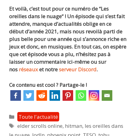
Et voilà, c’est tout pour ce numéro de “Les
oreilles dans le nuage“ ! Un épisode qui s’est fait
attendre, manque d’actualités oblige en ce
début d’année 2021, mais nous revoilà parti de
plus belle pour une année qui s’annonce riche en
jeux et donc, en musiques. En tout cas, on espère
que cet épisode vous a plu, n’hésitez pas à
laisser un commentaire ici-même ou sur
nos
réseaux
et notre
serveur Discord
.
Ce contenu est cool ? Partage-le !
Catégories
Toute l'actualité
Étiquettes
elder scrolls online
,
hitman
,
les oreilles dans
le nuage
,
lodln
,
phoenix point
,
TESO
,
tohu