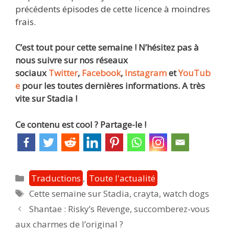
précédents épisodes de cette licence à moindres
frais.
C’est tout pour cette semaine ! N’hésitez pas à
nous suivre sur nos réseaux
sociaux
Twitter
,
Facebook
,
Instagram
et
YouTub
e
pour les toutes dernières informations. A très
vite sur Stadia !
Ce contenu est cool ? Partage-le !
Catégories
Traductions
,
Toute l'actualité
Étiquettes
Cette semaine sur Stadia
,
crayta
,
watch dogs
Post
Shantae : Risky’s Revenge, succomberez-vous
navigation
aux charmes de l’original ?