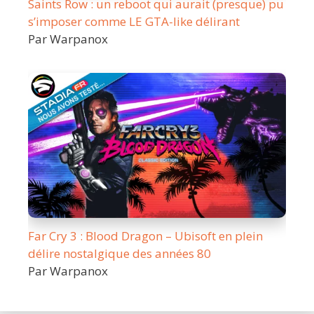
Saints Row : un reboot qui aurait (presque) pu
s’imposer comme LE GTA-like délirant
Par Warpanox
Far Cry 3 : Blood Dragon – Ubisoft en plein
délire nostalgique des années 80
Par Warpanox