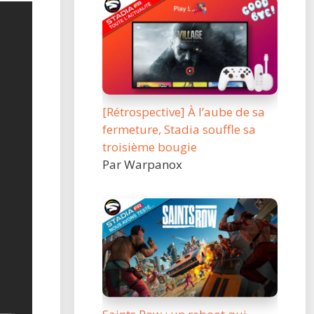
[Rétrospective] À l’aube de sa
fermeture, Stadia souffle sa
troisième bougie
Par Warpanox