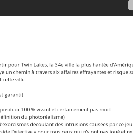
rtir pour Twin Lakes, la 34e ville la plus hantée d’Amériq
e un chemin à travers six affaires effrayantes et risque s
cette ville.
st garanti)
positeur 100 % vivant et certainement pas mort
 définition du photoréalisme)
 d’exorcismes découlant des intrusions causées par ce jeu
de Detective » pour tous ceux qui n’y ont pas joué et ne