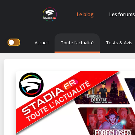
Le blog
Les forums
Aller
Accueil
Toute l’actualité
Tests & Avis
au
contenu