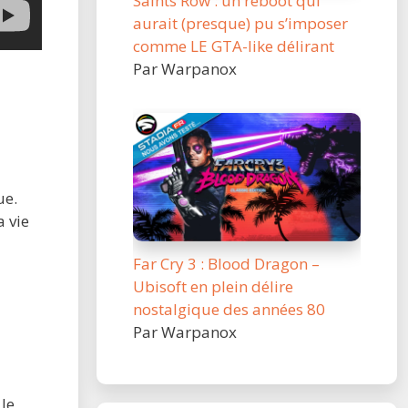
Saints Row : un reboot qui
aurait (presque) pu s’imposer
comme LE GTA-like délirant
Par Warpanox
ue.
a vie
Far Cry 3 : Blood Dragon –
Ubisoft en plein délire
nostalgique des années 80
Par Warpanox
 le