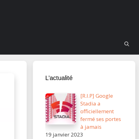
L’actualité
[R.I.P] Google
Stadia a
officiellement
fermé ses portes
à jamais
19 janvier 2023