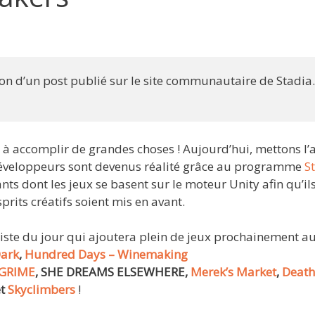
ion d’un post publié sur le site communautaire de Stadia
es à accomplir de grandes choses ! Aujourd’hui, mettons l’
 développeurs sont devenus réalité grâce au programme
S
ts dont les jeux se basent sur le moteur Unity afin qu’il
sprits créatifs soient mis en avant.
 liste du jour qui ajoutera plein de jeux prochainement au
Dark
,
Hundred Days – Winemaking
GRIME
, SHE DREAMS ELSEWHERE,
Merek’s Market
,
Death
et
Skyclimbers
!