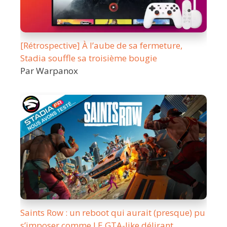
[Rétrospective] À l’aube de sa fermeture,
Stadia souffle sa troisième bougie
Par Warpanox
Saints Row : un reboot qui aurait (presque) pu
s’imposer comme LE GTA-like délirant