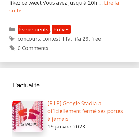
likez ce tweet Vous avez jusqu’à 20h …
Lire la
Évènement
suite
Stadia
Fr
Catégories
Évènements
,
Brèves
:
Étiquettes
concours
,
contest
,
fifa
,
fifa 23
,
free
on
0 Comments
vous
fait
gagner
FIFA
23
L’actualité
Ultimate
Edition
!
[R.I.P] Google Stadia a
officiellement fermé ses portes
à jamais
19 janvier 2023