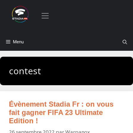
Aller
Menu
au
contenu
contest
Évènement Stadia Fr : on vous
fait gagner FIFA 23 Ultimate
Edition !
26 septembre 2022
par
Warpanox