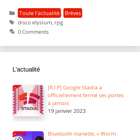
Elysium
–
Catégories
Toute l'actualité
,
Brèves
The
Étiquettes
disco elysium
,
rpg
Final
0 Comments
Cut
vous
emmène
danser
le
L’actualité
30
mars
[R.I.P] Google Stadia a
!
officiellement fermé ses portes
à jamais
19 janvier 2023
Bluetooth manette, « Worm