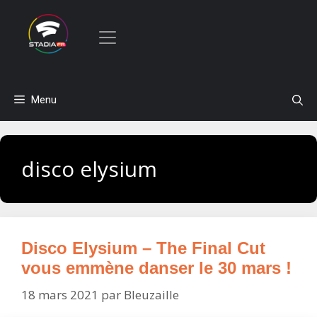
Aller
Menu
au
contenu
disco elysium
Disco Elysium – The Final Cut
vous emmène danser le 30 mars !
18 mars 2021
par
Bleuzaille