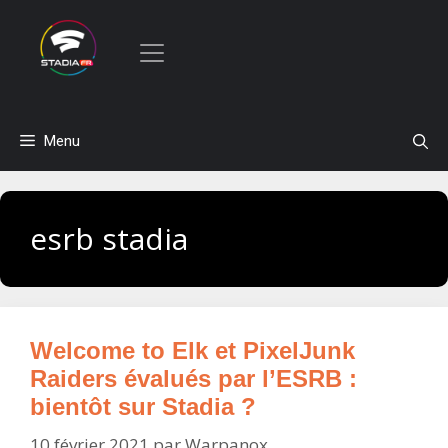
Aller
Menu
au
contenu
esrb stadia
Welcome to Elk et PixelJunk
Raiders évalués par l’ESRB :
bientôt sur Stadia ?
10 février 2021
par
Warpanox