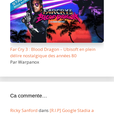
Far Cry 3 : Blood Dragon – Ubisoft en plein
délire nostalgique des années 80
Par Warpanox
Ca commente…
Ricky Sanford
dans
[R.I.P] Google Stadia a