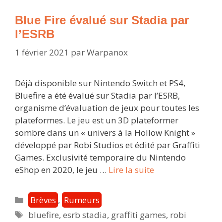
l’ESRB
:
Blue Fire évalué sur Stadia par
bientôt
l’ESRB
sur
1 février 2021
par
Warpanox
Stadia
?
Déjà disponible sur Nintendo Switch et PS4,
Bluefire a été évalué sur Stadia par l’ESRB,
organisme d’évaluation de jeux pour toutes les
plateformes. Le jeu est un 3D plateformer
sombre dans un « univers à la Hollow Knight »
développé par Robi Studios et édité par Graffiti
Games. Exclusivité temporaire du Nintendo
Blue
eShop en 2020, le jeu …
Lire la suite
Fire
évalué
Catégories
Brèves
,
Rumeurs
sur
Étiquettes
bluefire
,
esrb stadia
,
graffiti games
,
robi
Stadia