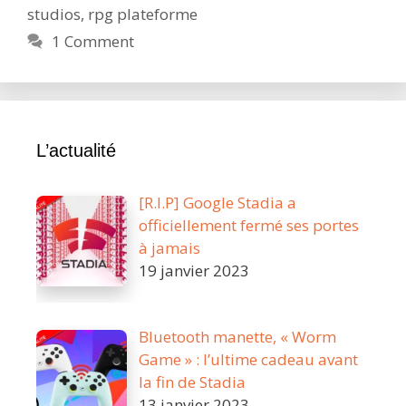
studios
,
rpg plateforme
par
l’ESRB
1 Comment
L’actualité
[R.I.P] Google Stadia a
officiellement fermé ses portes
à jamais
19 janvier 2023
Bluetooth manette, « Worm
Game » : l’ultime cadeau avant
la fin de Stadia
13 janvier 2023