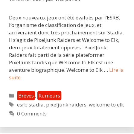
Deux nouveaux jeux ont été évalués par l’ESRB,
l’organisme de classification de jeux, et
arriveraient donc très prochainement sur Stadia.
Il s’agit de PixelJunk Raiders et Welcome to Elk,
deux jeux totalement opposés : PixelJunk
Raiders fait parti de la série plateformer
PixelJunk tandis que Welcome to Elk est une
aventure biographique. Welcome to Elk …
Lire la
Welcome
suite
to
Elk
Catégories
Brèves
,
Rumeurs
et
Étiquettes
esrb stadia
,
pixeljunk raiders
,
welcome to elk
PixelJunk
0 Comments
Raiders
évalués
par