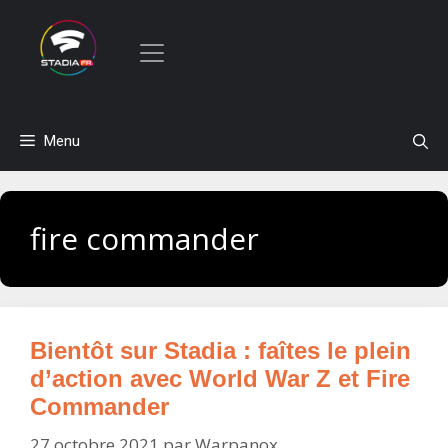
Aller
Menu
au
contenu
fire commander
Bientôt sur Stadia : faîtes le plein
d’action avec World War Z et Fire
Commander
27 octobre 2021
par
Warpanox