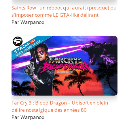
Saints Row : un reboot qui aurait (presque) pu
s’imposer comme LE GTA-like délirant
Par Warpanox
Far Cry 3 : Blood Dragon – Ubisoft en plein
délire nostalgique des années 80
Par Warpanox