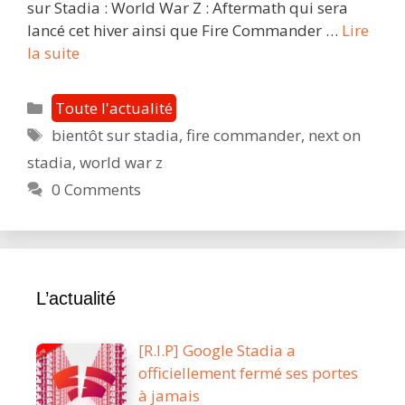
sur Stadia : World War Z : Aftermath qui sera
lancé cet hiver ainsi que Fire Commander …
Lire
Bientôt
la suite
sur
Stadia
Catégories
Toute l'actualité
:
Étiquettes
bientôt sur stadia
,
fire commander
,
next on
faîtes
stadia
,
world war z
le
plein
0 Comments
d’action
avec
World
War
L’actualité
Z
et
Fire
[R.I.P] Google Stadia a
Commander
officiellement fermé ses portes
à jamais