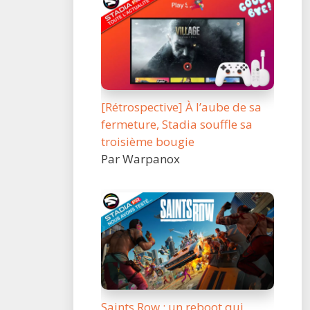
[Rétrospective] À l’aube de sa
fermeture, Stadia souffle sa
troisième bougie
Par Warpanox
Saints Row : un reboot qui