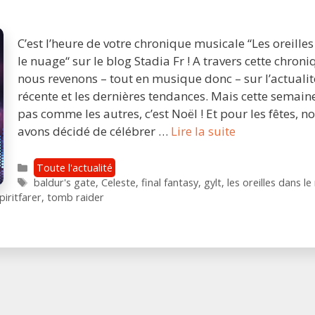
C’est l’heure de votre chronique musicale “Les oreille
le nuage“ sur le blog Stadia Fr ! A travers cette chroni
nous revenons – tout en musique donc – sur l’actualit
récente et les dernières tendances. Mais cette semaine
pas comme les autres, c’est Noël ! Et pour les fêtes, n
LODLN
avons décidé de célébrer …
Lire la suite
#6
:
Catégories
Toute l'actualité
Étiquettes
Tomb
baldur's gate
,
Celeste
,
final fantasy
,
gylt
,
les oreilles dans l
piritfarer
,
tomb raider
Raider,
Final
Fantasy,
Gylt,
Octopath
Traveler,
Monster