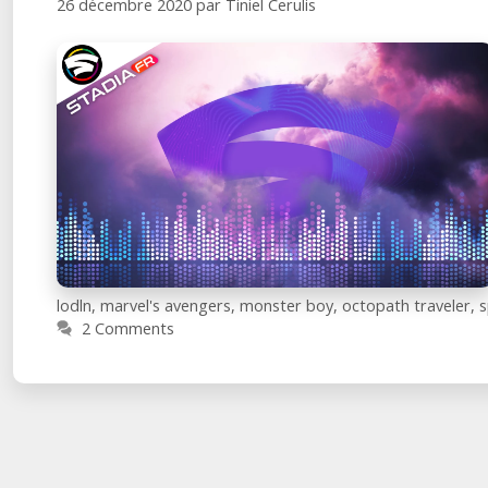
26 décembre 2020
par
Tiniel Cerulis
lodln
,
marvel's avengers
,
monster boy
,
octopath traveler
,
s
2 Comments