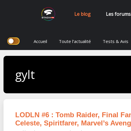
Le blog
Les forums
Aller
Accueil
Toute l’actualité
Tests & Avis
au
contenu
gylt
LODLN #6 : Tomb Raider, Final Fan
Celeste, Spiritfarer, Marvel’s Ave