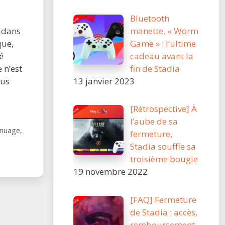
Bluetooth
manette, « Worm
s dans
Game » : l’ultime
que,
cadeau avant la
é
fin de Stadia
 n’est
13 janvier 2023
ous
[Rétrospective] À
l’aube de sa
e nuage
,
fermeture,
Stadia souffle sa
troisième bougie
19 novembre 2022
[FAQ] Fermeture
de Stadia : accès,
remboursement,