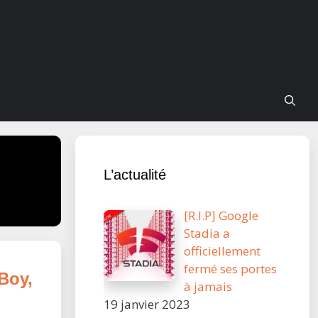
L’actualité
[R.I.P] Google
Stadia a
officiellement
fermé ses portes
Boy,
à jamais
19 janvier 2023