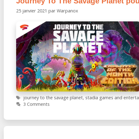
Journey To The Savage Planet pourra
25 janvier 2021
par
Warpanox
Étiquettes
journey to the savage planet
,
stadia games and entert
3 Comments