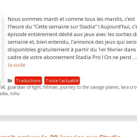
Nous sommes mardi et comme tous les mardis, c’est
l’heure du “Cette semaine sur Stadia“ ! Aujourd’hui, c’
épisode entièrement dédié aux jeux avec les sorties d
semaine et, bien entendu, l’annonce des jeux qui sero
disponibles gratuitement à partir du 1er février dans 
cadre de votre abonnement Stadia Pro ! On ne perd 
Cette
la suite
semaine
sur
Catégories
Traductions
,
Toute l'actualité
Stadia
all
,
guardian of light
,
hitman
,
journey to the savage planet
,
lara cro
adia
,
tohu
:
essayez
gratuitement
Madden
et
découvrez