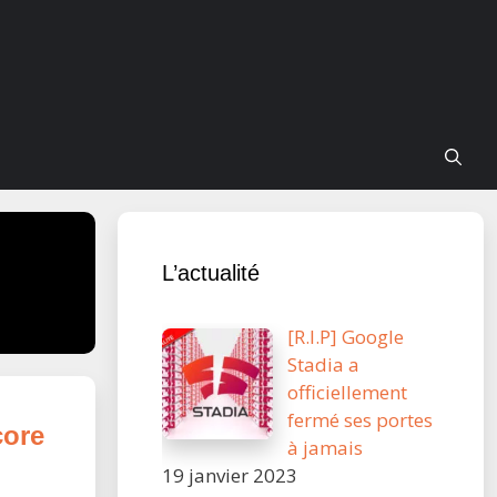
L’actualité
[R.I.P] Google
Stadia a
officiellement
fermé ses portes
core
à jamais
19 janvier 2023