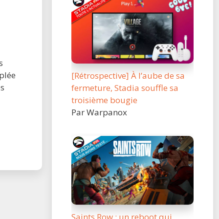
s
plée
[Rétrospective] À l’aube de sa
es
fermeture, Stadia souffle sa
troisième bougie
Par Warpanox
Saints Row : un reboot qui