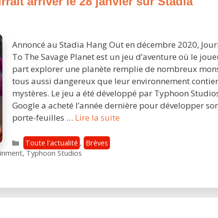
it arriver le 28 janvier sur Stadia
encore
plus
de
nouveaux
Annoncé au Stadia Hang Out en décembre 2020, Jour
jeux
To The Savage Planet est un jeu d’aventure où le joue
Stadia
part explorer une planète remplie de nombreux mon
Pro
tous aussi dangereux que leur environnement contie
et
mystères. Le jeu a été développé par Typhoon Studio
sur
Google a acheté l’année dernière pour développer so
le
Journey
porte-feuilles …
Lire la suite
store
To
Stadia
The
Catégories
Toute l'actualité
,
Brèves
!
Savage
ainment
,
Typhoon Studios
Planet
pourrait
arriver
le
28