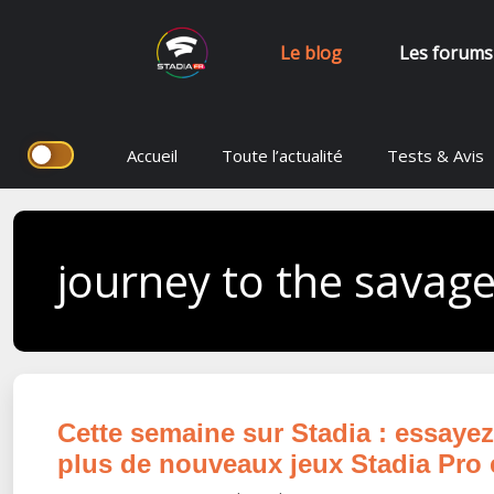
Le blog
Les forums
Aller
Accueil
Toute l’actualité
Tests & Avis
au
contenu
journey to the savage
Cette semaine sur Stadia : essaye
plus de nouveaux jeux Stadia Pro et