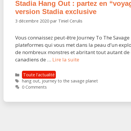
Stadia Hang Out : partez en “voya
version Stadia exclusive
3 décembre 2020
par
Tiniel Cerulis
Vous connaissez peut-être Journey To The Savage P
plateformes qui vous met dans la peau d’un expl
de nombreux monstres et abritant tout autant de 
Stadia
canadiens de …
Lire la suite
Hang
Out
Catégories
Toute l'actualité
Étiquettes
:
hang out
,
journey to the savage planet
0 Comments
partez
en
“voyage
vers
une
planète