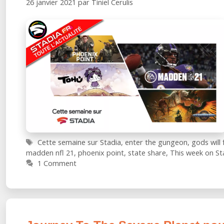
26 janvier 2021
par
Tiniel Cerulis
Étiquettes
Cette semaine sur Stadia
,
enter the gungeon
,
gods will f
madden nfl 21
,
phoenix point
,
state share
,
This week on St
1 Comment