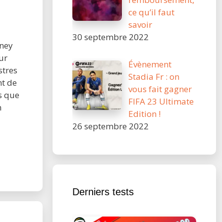
ce qu’il faut
savoir
30 septembre 2022
ney
ur
Évènement
stres
Stadia Fr : on
nt de
vous fait gagner
s que
FIFA 23 Ultimate
n
Edition !
26 septembre 2022
Derniers tests