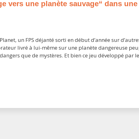
ge vers une planète sauvage“ dans une
janvier
sur
Stadia
lanet, un FPS déjanté sorti en début d’année sur d’autre
orateur livré à lui-même sur une planète dangereuse peu
dangers que de mystères. Et bien ce jeu développé par l