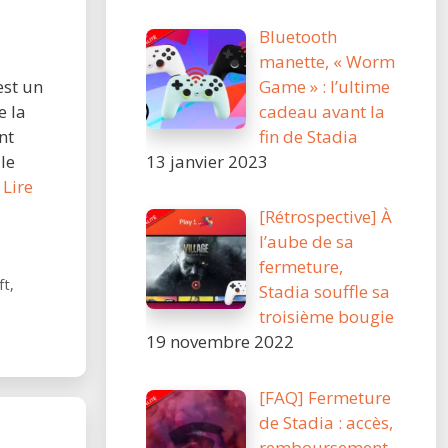
Bluetooth
manette, « Worm
Game » : l’ultime
est un
cadeau avant la
e la
fin de Stadia
nt
13 janvier 2023
le
…
Lire
[Rétrospective] À
l’aube de sa
fermeture,
ft
,
Stadia souffle sa
troisième bougie
19 novembre 2022
[FAQ] Fermeture
de Stadia : accès,
remboursement,