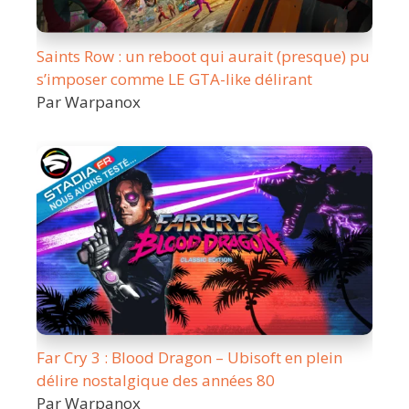
Saints Row : un reboot qui aurait (presque) pu
s’imposer comme LE GTA-like délirant
Par Warpanox
Far Cry 3 : Blood Dragon – Ubisoft en plein
délire nostalgique des années 80
Par Warpanox