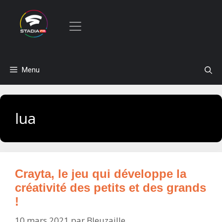
Aller
Menu
au
contenu
lua
Crayta, le jeu qui développe la
créativité des petits et des grands
!
10 mars 2021
par
Bleuzaille