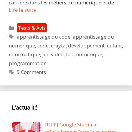
carrière dans les métiers du numérique et de …
Crayta,
Lire la suite
le
jeu
Catégories
Tests & Avis
qui
Étiquettes
apprentissage du code
,
apprentissage du
développe
numérique
,
code
,
crayta
,
développement
,
enfant
,
la
créativité
informatique
,
jeu vidéo
,
lua
,
numérique
,
des
programmation
petits
5 Comments
et
des
grands
!
L’actualité
[R.I.P] Google Stadia a
officiellement fermé ses portes