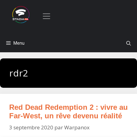
Aller
Menu
au
contenu
rdr2
Red Dead Redemption 2 : vivre au
Far-West, un rêve devenu réalité
3 septembre 2020
par
Warpanox