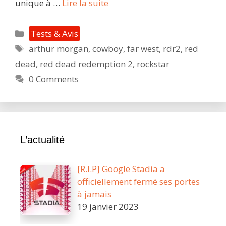
Red
unique à …
Lire la suite
Dead
Redemption
Catégories
Tests & Avis
2
Étiquettes
arthur morgan
,
cowboy
,
far west
,
rdr2
,
red
:
dead
,
red dead redemption 2
,
rockstar
vivre
au
0 Comments
Far-
West,
un
rêve
L’actualité
devenu
réalité
[R.I.P] Google Stadia a
officiellement fermé ses portes
à jamais
19 janvier 2023