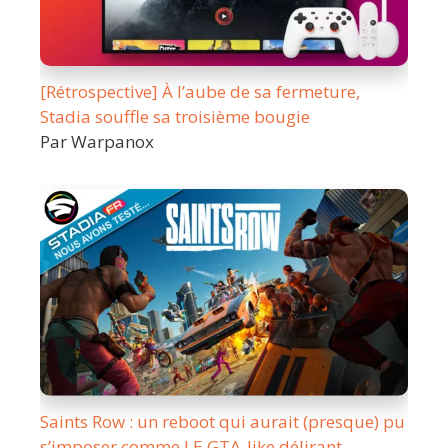
[Rétrospective] À l’aube de sa fermeture,
Stadia souffle sa troisième bougie
Par Warpanox
Saints Row : un reboot qui aurait (presque) pu
s’imposer comme LE GTA-like délirant