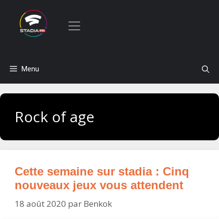
Aller
Menu
au
contenu
Rock of age
Cette semaine sur stadia : Cinq
nouveaux jeux vous attendent
18 août 2020
par
Benkok