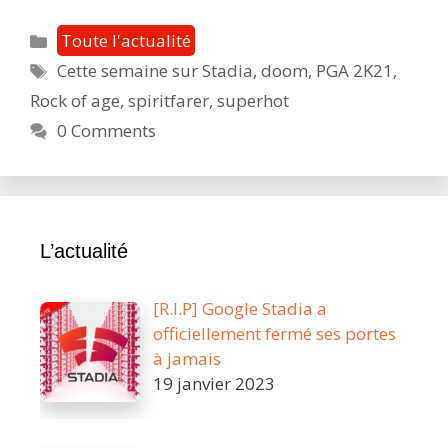
semain
sur
Catégories
Toute l'actualité
stadia
Étiquettes
Cette semaine sur Stadia
,
doom
,
PGA 2K21
,
:
Rock of age
,
spiritfarer
,
superhot
Cinq
nouvea
0 Comments
jeux
vous
attende
L’actualité
[R.I.P] Google Stadia a
officiellement fermé ses portes
à jamais
19 janvier 2023