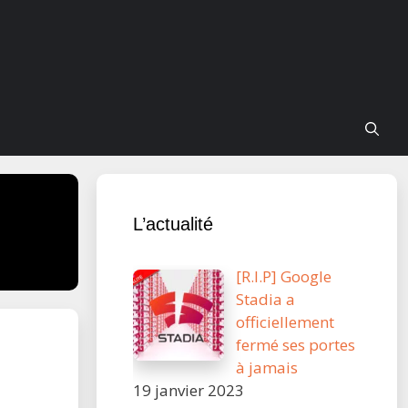
L’actualité
[R.I.P] Google
Stadia a
officiellement
fermé ses portes
à jamais
19 janvier 2023