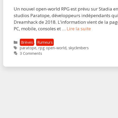
Un nouvel open-world RPG est prévu sur Stadia en 2
studios Paratope, développeurs indépendants qui 
Dreamhack de 2018. L’information vient de la page T
L’open-
PC, mobile, consoles et …
Lire la suite
world
RPG
Catégories
Brèves
,
Rumeurs
Étiquettes
Skyclimbers
paratope
,
rpg open-world
,
skyclimbers
3 Comments
arrivera
sur
Stadia
en
2022