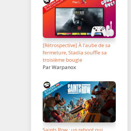
[Rétrospective] À l’aube de sa
fermeture, Stadia souffle sa
troisième bougie
Par Warpanox
Saints Row : un reboot qui