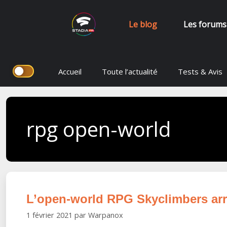
Le blog
Les forums
Aller
Accueil
Toute l’actualité
Tests & Avis
au
contenu
rpg open-world
L’open-world RPG Skyclimbers arri
1 février 2021
par
Warpanox