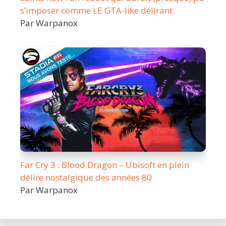
s’imposer comme LE GTA-like délirant
Par Warpanox
Far Cry 3 : Blood Dragon – Ubisoft en plein
délire nostalgique des années 80
Par Warpanox