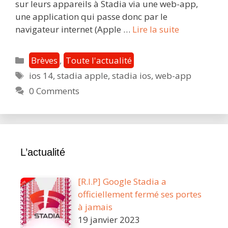
sur leurs appareils à Stadia via une web-app,
une application qui passe donc par le
Web-
navigateur internet (Apple …
Lire la suite
app
Safari
Catégories
Brèves
,
Toute l'actualité
:
Étiquettes
ios 14
,
stadia apple
,
stadia ios
,
web-app
bientôt
0 Comments
l’arrivée
officielle
de
Stadia
sur
L’actualité
iOS
?
[R.I.P] Google Stadia a
officiellement fermé ses portes
à jamais
19 janvier 2023