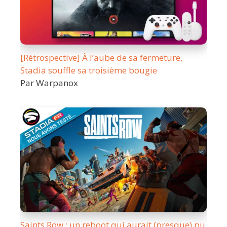
[Rétrospective] À l’aube de sa fermeture,
Stadia souffle sa troisième bougie
Par Warpanox
Saints Row : un reboot qui aurait (presque) pu