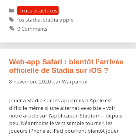
Stadia
Catégories
Trucs et astuces
sur
Étiquettes
ios stadia
,
stadia apple
iPhone
0 Comments
et
iPad
:
c’est
enfin
Web-app Safari : bientôt l’arrivée
possible
officielle de Stadia sur iOS ?
avec
8 novembre 2020
par
Warpanox
iOS
14.3
Jouer à Stadia sur les appareils d’Apple est
difficile même si une alternative existe – voir
notre article sur l’application Stadium – depuis
peu. Néanmoins le vent semble tourner, les
joueurs iPhone et iPad pourront bientôt jouer