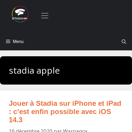
Aller
Menu
au
contenu
stadia apple
Jouer à Stadia sur iPhone et iPad
: c’est enfin possible avec iOS
14.3
16 décembre 2020
par
Warpanox