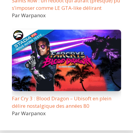
Saints Row : un reboot qui aurait (presque) pu
s’imposer comme LE GTA-like délirant
Par Warpanox
Far Cry 3 : Blood Dragon – Ubisoft en plein
délire nostalgique des années 80
Par Warpanox