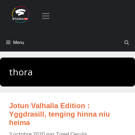
Aller
Menu
au
contenu
thora
Jotun Valhalla Edition :
Yggdrasill, tenging hinna niu
heima
3 octobre 2020
par
Tiniel Cerulis