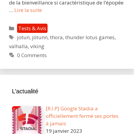
de la bienveillance si caractéristique de l’épopée
Jotun
…
Lire la suite
Valhalla
Edition
Catégories
Tests & Avis
:
Étiquettes
jotun
,
jötunn
,
thora
,
thunder lotus games
,
Yggdrasill,
valhalla
,
viking
tenging
hinna
0 Comments
niu
heima
L’actualité
[R.I.P] Google Stadia a
officiellement fermé ses portes
à jamais
19 janvier 2023