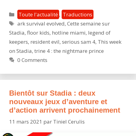
semaine
sur
Catégories
Toute l'actualité
,
Traductions
Stadia
Étiquettes
ark survival evolved
,
Cette semaine sur
:
Stadia
,
floor kids
,
hotline miami
,
legend of
de
nouveaux
keepers
,
resident evil
,
serious sam 4
,
This week
jeux
on Stadia
,
trine 4 : the nightmare prince
gratuits
0 Comments
avec
Stadia
Pro
le
Bientôt sur Stadia : deux
1er
nouveaux jeux d’aventure et
mai
d’action arrivent prochainement
11 mars 2021
par
Tiniel Cerulis