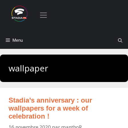
Aller
Menu
au
contenu
wallpaper
Stadia’s anniversary : our
wallpapers for a week of
celebration !
16 novembre 2020
par
manthoR