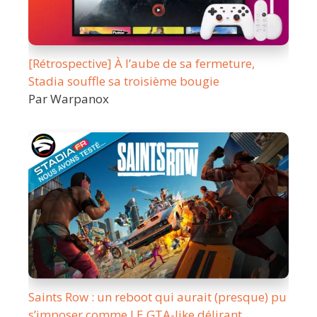
[Rétrospective] À l’aube de sa fermeture,
Stadia souffle sa troisième bougie
Par Warpanox
Saints Row : un reboot qui aurait (presque) pu
s’imposer comme LE GTA-like délirant