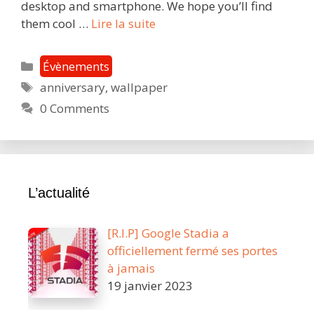
desktop and smartphone. We hope you’ll find
Stadia’s
them cool …
Lire la suite
anniversary
:
Catégories
Évènements
our
Étiquettes
anniversary
,
wallpaper
wallpapers
0 Comments
for
a
week
of
celebration
L’actualité
!
[R.I.P] Google Stadia a
officiellement fermé ses portes
à jamais
19 janvier 2023