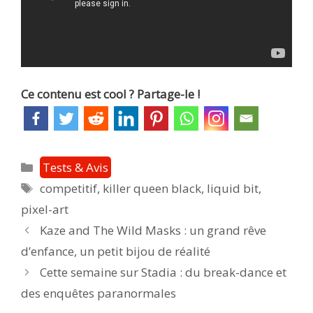
Ce contenu est cool ? Partage-le !
Catégories
Tests & Avis
Étiquettes
competitif
,
killer queen black
,
liquid bit
,
pixel-art
Post
Kaze and The Wild Masks : un grand rêve
navigation
d’enfance, un petit bijou de réalité
Cette semaine sur Stadia : du break-dance et
des enquêtes paranormales