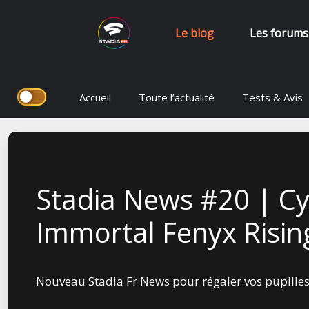
Le blog
Les forums
Aller
Accueil
Toute l’actualité
Tests & Avis
au
contenu
Stadia News #20 | Cy
Immortal Fenyx Risin
Nouveau Stadia Fr News pour régaler vos pupille