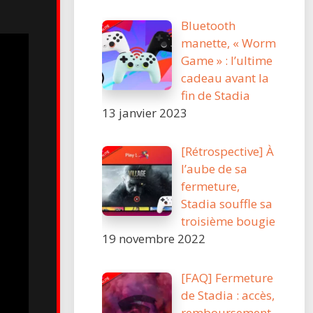
Bluetooth
manette, « Worm
Game » : l’ultime
cadeau avant la
fin de Stadia
13 janvier 2023
[Rétrospective] À
l’aube de sa
fermeture,
Stadia souffle sa
troisième bougie
19 novembre 2022
[FAQ] Fermeture
de Stadia : accès,
remboursement,