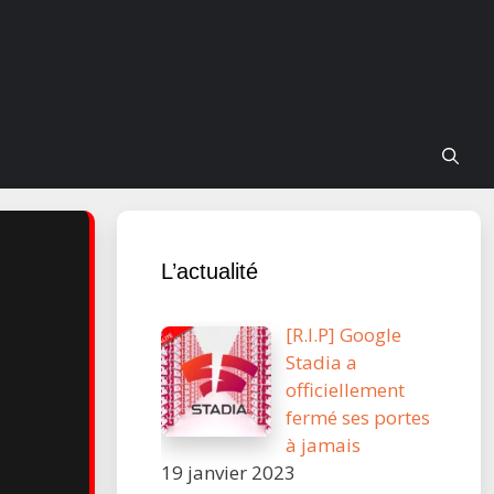
L’actualité
[R.I.P] Google
Stadia a
officiellement
fermé ses portes
à jamais
19 janvier 2023