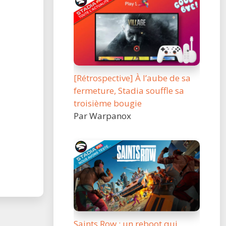
[Rétrospective] À l’aube de sa
fermeture, Stadia souffle sa
troisième bougie
Par Warpanox
Saints Row : un reboot qui