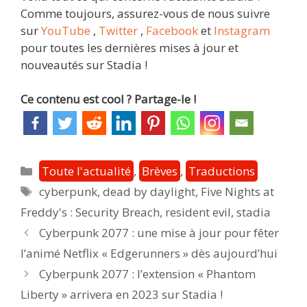
Comme toujours, assurez-vous de nous suivre
sur
YouTube
,
Twitter
,
Facebook
et
Instagram
pour toutes les dernières mises à jour et
nouveautés sur Stadia !
Ce contenu est cool ? Partage-le !
Catégories
Toute l'actualité
,
Brèves
,
Traductions
Étiquettes
cyberpunk
,
dead by daylight
,
Five Nights at
Freddy's : Security Breach
,
resident evil
,
stadia
Post
Cyberpunk 2077 : une mise à jour pour fêter
navigation
l’animé Netflix « Edgerunners » dès aujourd’hui
Cyberpunk 2077 : l’extension « Phantom
Liberty » arrivera en 2023 sur Stadia !