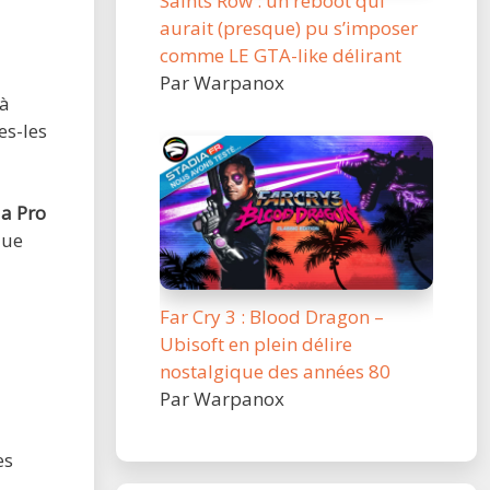
Saints Row : un reboot qui
aurait (presque) pu s’imposer
comme LE GTA-like délirant
Par Warpanox
 à
es-les
a Pro
que
Far Cry 3 : Blood Dragon –
Ubisoft en plein délire
nostalgique des années 80
Par Warpanox
es