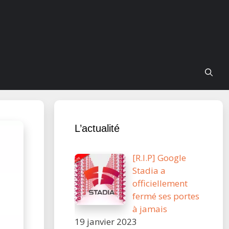
L’actualité
[R.I.P] Google
Stadia a
officiellement
fermé ses portes
à jamais
19 janvier 2023