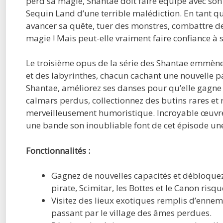
perd sa magie, Shantae doit faire équipe avec son 
Sequin Land d’une terrible malédiction. En tant q
avancer sa quête, tuer des monstres, combattre d
magie ! Mais peut-elle vraiment faire confiance à 
Le troisième opus de la série des Shantae emmène
et des labyrinthes, chacun cachant une nouvelle pa
Shantae, améliorez ses danses pour qu’elle gagne e
calmars perdus, collectionnez des butins rares et r
merveilleusement humoristique. Incroyable œuvre d
une bande son inoubliable font de cet épisode u
Fonctionnalités :
Gagnez de nouvelles capacités et débloquez d
pirate, Scimitar, les Bottes et le Canon risqu
Visitez des lieux exotiques remplis d’ennemis
passant par le village des âmes perdues.