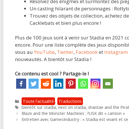
Résolvez des énigmes et surmontez des piège
Un casting hilarant de personnages : Rottyt
Trouvez des objets de collection, achetez de
Cacklebats et bien plus encore !
Plus de 100 jeux sont à venir sur Stadia en 2021
encore. Pour une liste complète des jeux disponibl
vous au
YouTube
,
Twitter
,
Facebook
et
Instagram
nouveautés. A bientôt sur Stadia !
Ce contenu est cool ? Partage-le !
Catégories
Toute l'actualité
,
Traductions
Étiquettes
bientôt sur stadia
,
next on stadia
,
shantae and the Pira
Post
Blaze and the Monster Machines : l’USK dit « camion »
navigation
Entretien avec GamesIndustry : « Stadia est vivant et se