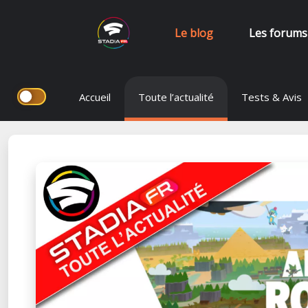
Le blog
Les forums
Aller
Accueil
Toute l’actualité
Tests & Avis
au
contenu