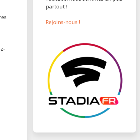
partout !
res
Rejoins-nous !
z-