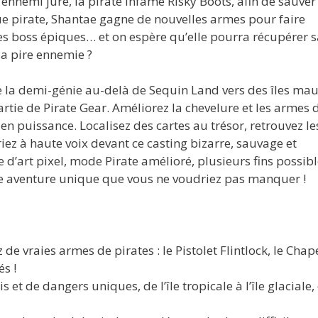
ennemi juré, la pirate infâme Risky Boots, afin de sauver
ue pirate, Shantae gagne de nouvelles armes pour faire
es boss épiques… et on espère qu’elle pourra récupérer s
sa pire ennemie ?
 la demi-génie au-delà de Sequin Land vers des îles mau
rtie de Pirate Gear. Améliorez la chevelure et les armes 
n puissance. Localisez des cartes au trésor, retrouvez le
iez à haute voix devant ce casting bizarre, sauvage et
’art pixel, mode Pirate amélioré, plusieurs fins possibl
ne aventure unique que vous ne voudriez pas manquer !
e vraies armes de pirates : le Pistolet Flintlock, le Cha
és !
 et de dangers uniques, de l’île tropicale à l’île glaciale,