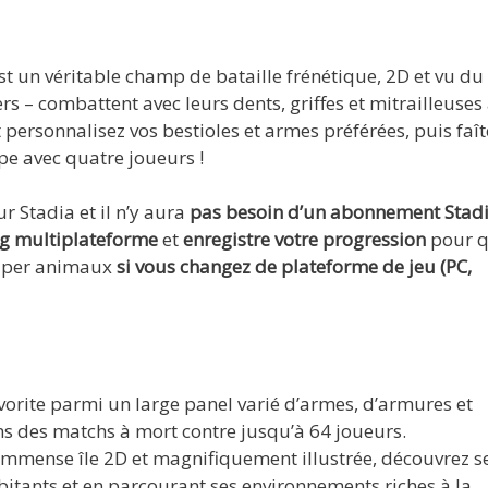
st un véritable champ de bataille frénétique, 2D et vu du
s – combattent avec leurs dents, griffes et mitrailleuses
 personnalisez vos bestioles et armes préférées, puis faît
pe avec quatre joueurs !
ur Stadia et il n’y aura
pas besoin d’un abonnement Stadi
 multiplateforme
et
enregistre votre progression
pour 
 super animaux
si vous changez de plateforme de jeu (PC,
favorite parmi un large panel varié d’armes, d’armures et
s des matchs à mort contre jusqu’à 64 joueurs.
mmense île 2D et magnifiquement illustrée, découvrez s
abitants et en parcourant ses environnements riches à la