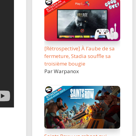
[Rétrospective] À l’aube de sa
fermeture, Stadia souffle sa
troisième bougie
Par Warpanox