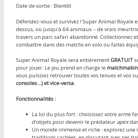
Date de sortie : Bientôt
Défendez-vous et survivez ! Super Animal Royale e
dessus, où jusqu’à 64 animaux – de vrais meurtrier
travers un parc safari abandonné. Collectionnez et
combattre dans des matchs en solo ou faites équi
Super Animal Royale sera entièrement
GRATUIT
s
pour jouer. Le jeu prend en charge le
matchmaking
vous puissiez retrouver toutes vos tenues et vos
consoles…) et vice-versa
.
Fonctionnalités :
La loi du plus fort : choisissez votre arme 
d’objets pour devenir le prédateur
apex
dan
Un monde immense et riche : explorez une i
traditions cachées, en discutant avec ses h