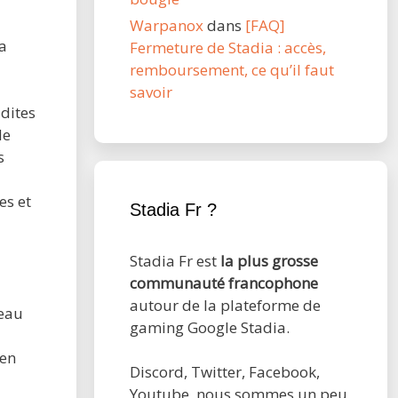
Warpanox
dans
[FAQ]
a
Fermeture de Stadia : accès,
remboursement, ce qu’il faut
savoir
dites
de
s
es et
Stadia Fr ?
Stadia Fr est
la plus grosse
communauté francophone
autour de la plateforme de
peau
gaming Google Stadia.
 en
Discord, Twitter, Facebook,
Youtube, nous sommes un peu