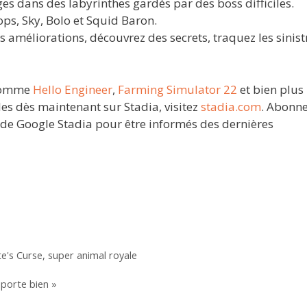
s dans des labyrinthes gardés par des boss difficiles.
ops, Sky, Bolo et Squid Baron.
s améliorations, découvrez des secrets, traquez les sinist
 comme
Hello Engineer
,
Farming Simulator 22
et bien plus
es dès maintenant sur Stadia, visitez
stadia.com
. Abonne
de Google Stadia pour être informés des dernières
te's Curse
,
super animal royale
 porte bien »