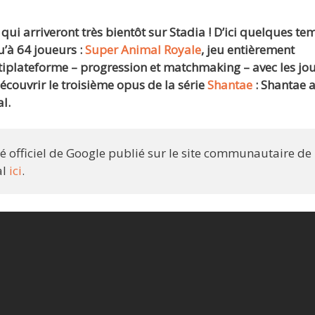
i arriveront très bientôt sur Stadia ! D’ici quelques te
’à 64 joueurs :
Super Animal Royale
, jeu entièrement
tiplateforme – progression et matchmaking – avec les jo
découvrir le troisième opus de la série
Shantae
: Shantae 
l.
 officiel de Google publié sur le site communautaire de
al
ici
.