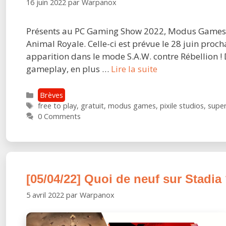
16 juin 2022
par
Warpanox
Présents au PC Gaming Show 2022, Modus Games et 
Animal Royale. Celle-ci est prévue le 28 juin proc
apparition dans le mode S.A.W. contre Rébellion ! 
Le
gameplay, en plus …
Lire la suite
free-
to-
Catégories
Brèves
Étiquettes
play
free to play
,
gratuit
,
modus games
,
pixile studios
,
super
0 Comments
Super
Animal
Royale
présente
une
[05/04/22] Quoi de neuf sur Stadia
roadmap
avec
5 avril 2022
par
Warpanox
la
Saison