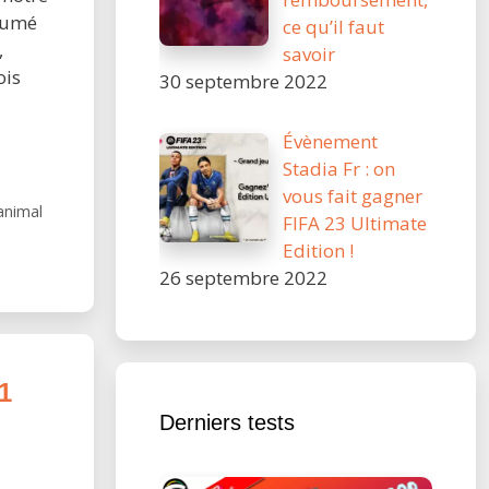
ésumé
ce qu’il faut
,
savoir
ois
30 septembre 2022
/22]
Évènement
Stadia Fr : on
vous fait gagner
animal
FIFA 23 Ultimate
Edition !
a
26 septembre 2022
1
Derniers tests