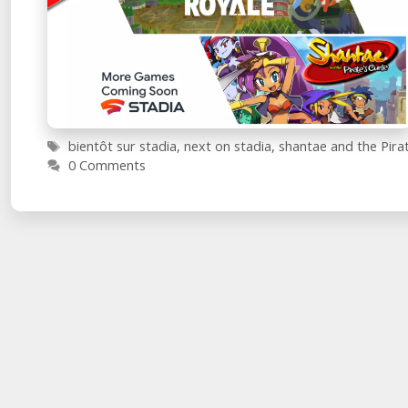
Étiquettes
bientôt sur stadia
,
next on stadia
,
shantae and the Pira
0 Comments