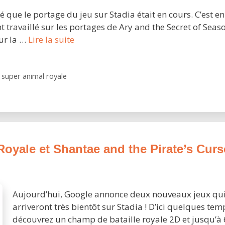
 que le portage du jeu sur Stadia était en cours. C’est en
 travaillé sur les portages de Ary and the Secret of Seas
[Mise
our la …
Lire la suite
à
jour]
Super
,
super animal royale
Animal
Royale
:
le
battle
Royale et Shantae and the Pirate’s Curs
royale
animalier
arrive
en
Aujourd’hui, Google annonce deux nouveaux jeux qu
2021
arriveront très bientôt sur Stadia ! D’ici quelques tem
sur
découvrez un champ de bataille royale 2D et jusqu’à