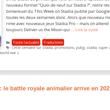
nouveau format “Quoi de neuf sur Stadia ?“, notre r
bimensuel du This Week on Stadia publié par Google
toutes les deux semaines donc. Alors que nouveau m
rime avec nouveaux jeux Stadia Pro – mais on attend
[05/04
toujours Deliver us the Moon qui …
Lire la suite
Quoi
de
Catégories
Toute l'actualité
,
Traductions
Étiquettes
neuf
Cette semaine sur Stadia
,
promotions
,
pubg
,
stadia
,
super 
world war z
sur
Stadi
?
 le battle royale animalier arrive en 202