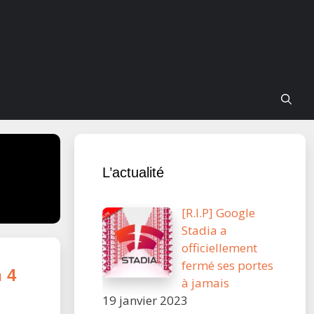
L’actualité
[R.I.P] Google
Stadia a
officiellement
fermé ses portes
 4
à jamais
19 janvier 2023