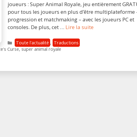
Stadia
joueurs : Super Animal Royale, jeu entièrement GRAT
pour tous les joueurs en plus d’être multiplateforme 
progression et matchmaking – avec les joueurs PC et
Bientôt
consoles. De plus, cet …
Lire la suite
sur
Stadia
Catégories
Toute l'actualité
,
Traductions
:
te's Curse
,
super animal royale
Super
Animal
Royale
et
Shantae
and
the
Pirate’s
Curse