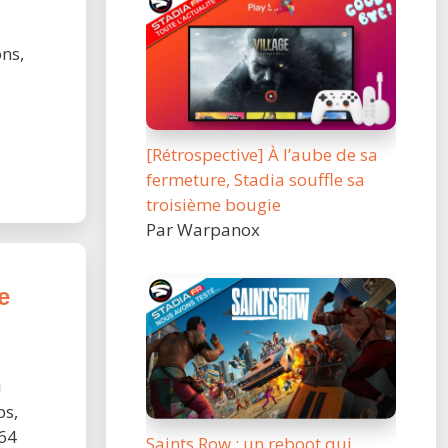
ons,
[Rétrospective] À l’aube de sa
fermeture, Stadia souffle sa
troisième bougie
Par Warpanox
e
i
ps,
 64
Saints Row : un reboot qui