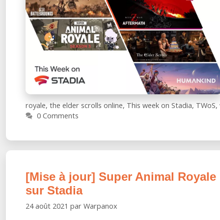
4
le
28
juin
royale
,
the elder scrolls online
,
This week on Stadia
,
TWoS
,
0 Comments
[Mise à jour] Super Animal Royale :
sur Stadia
24 août 2021
par
Warpanox