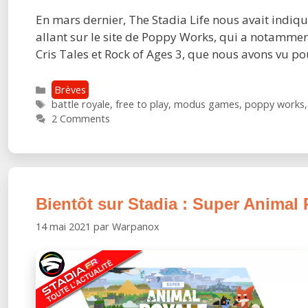
En mars dernier, The Stadia Life nous avait indiqué
allant sur le site de Poppy Works, qui a notamment
Cris Tales et Rock of Ages 3, que nous avons vu p
Catégories
Brèves
Étiquettes
battle royale
,
free to play
,
modus games
,
poppy works
2 Comments
Bientôt sur Stadia : Super Animal 
14 mai 2021
par
Warpanox