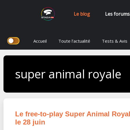
Le blog
Les forums
Aller
Accueil
Toute l’actualité
Tests & Avis
au
contenu
super animal royale
Le free-to-play Super Animal Roya
le 28 juin