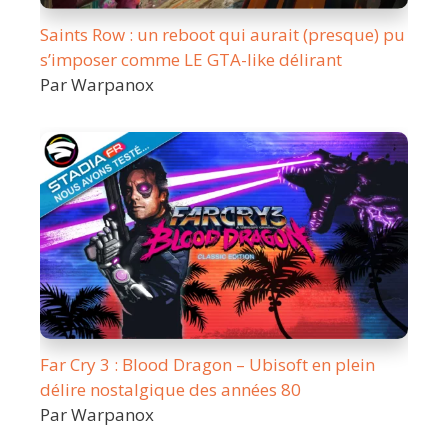
Saints Row : un reboot qui aurait (presque) pu
s’imposer comme LE GTA-like délirant
Par Warpanox
Far Cry 3 : Blood Dragon – Ubisoft en plein
délire nostalgique des années 80
Par Warpanox