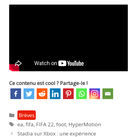
Ce contenu est cool ? Partage-le !
Catégories
Brèves
Étiquettes
ea
,
fifa
,
FIFA 22
,
foot
,
HyperMotion
Post
Stadia sur Xbox : une expérience