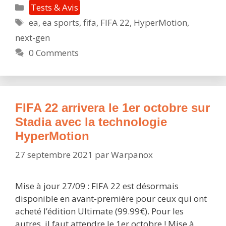
:
Catégories
Tests & Avis
une
Étiquettes
ea
,
ea sports
,
fifa
,
FIFA 22
,
HyperMotion
,
expérience
next-gen
« next-
gen »
0 Comments
plutôt
bluffante,
sans
faute
FIFA 22 arrivera le 1er octobre sur
et
Stadia avec la technologie
à
HyperMotion
domicile
27 septembre 2021
par
Warpanox
Mise à jour 27/09 : FIFA 22 est désormais
disponible en avant-première pour ceux qui ont
acheté l’édition Ultimate (99.99€). Pour les
autres, il faut attendre le 1er octobre ! Mise à