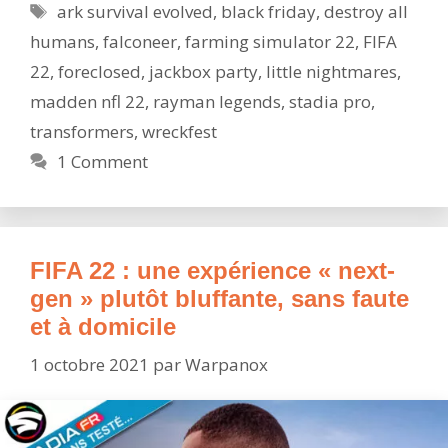
Étiquettes
ark survival evolved
,
black friday
,
destroy all
:
humans
,
falconeer
,
farming simulator 22
,
FIFA
Jackbox
Party
22
,
foreclosed
,
jackbox party
,
little nightmares
,
Pack
madden nfl 22
,
rayman legends
,
stadia pro
,
8,
transformers
,
wreckfest
les
1 Comment
jeux
Stadia
Pro
et
FIFA 22 : une expérience « next-
bien
plus
gen » plutôt bluffante, sans faute
!
et à domicile
1 octobre 2021
par
Warpanox