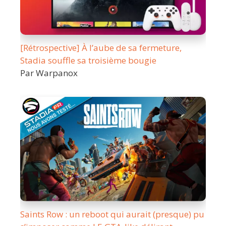
[Rétrospective] À l’aube de sa fermeture,
Stadia souffle sa troisième bougie
Par Warpanox
Saints Row : un reboot qui aurait (presque) pu