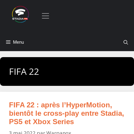
Aller
Menu
au
contenu
FIFA 22
FIFA 22 : après l’HyperMotion,
bientôt le cross-play entre Stadia,
PS5 et Xbox Series
3 mai 2022
par
Warpanox