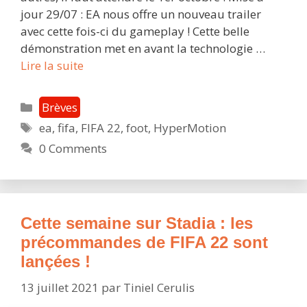
jour 29/07 : EA nous offre un nouveau trailer
avec cette fois-ci du gameplay ! Cette belle
démonstration met en avant la technologie …
FIFA
Lire la suite
22
arrivera
Catégories
Brèves
le
Étiquettes
ea
,
fifa
,
FIFA 22
,
foot
,
HyperMotion
1er
0 Comments
octobre
sur
Stadia
avec
la
Cette semaine sur Stadia : les
technologie
précommandes de FIFA 22 sont
HyperMotion
lançées !
13 juillet 2021
par
Tiniel Cerulis