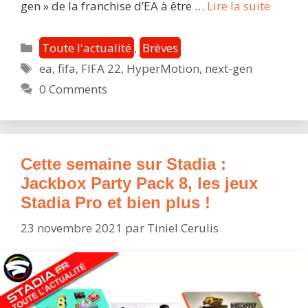
FIFA
gen » de la franchise d’EA à être …
Lire la suite
22
:
Catégories
Toute l'actualité
,
Brèves
après
Étiquettes
ea
,
fifa
,
FIFA 22
,
HyperMotion
,
next-gen
l’Hype
0 Comments
bientô
le
cross-
play
entre
Cette semaine sur Stadia :
Stadia,
Jackbox Party Pack 8, les jeux
PS5
Stadia Pro et bien plus !
et
23 novembre 2021
par
Tiniel Cerulis
Xbox
Series