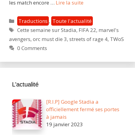
Cette
les match encore …
Lire la suite
semaine
sur
Catégories
Traductions
,
Toute l'actualité
Stadia
Étiquettes
Cette semaine sur Stadia
,
FIFA 22
,
marvel's
:
avengers
,
orc must die 3
,
streets of rage 4
,
TWoS
les
précommandes
0 Comments
de
FIFA
22
sont
L’actualité
lançées
!
[R.I.P] Google Stadia a
officiellement fermé ses portes
à jamais
19 janvier 2023