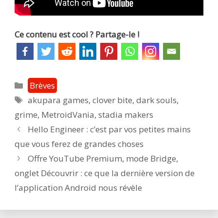
Ce contenu est cool ? Partage-le !
Catégories
Brèves
Étiquettes
akupara games
,
clover bite
,
dark souls
,
grime
,
MetroidVania
,
stadia makers
Post
Hello Engineer : c’est par vos petites mains
navigation
que vous ferez de grandes choses
Offre YouTube Premium, mode Bridge,
onglet Découvrir : ce que la dernière version de
l’application Android nous révèle