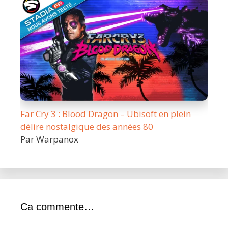
Far Cry 3 : Blood Dragon – Ubisoft en plein
délire nostalgique des années 80
Par Warpanox
Ca commente…