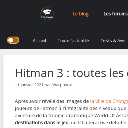
Le blog
Les forums
Aller
Accueil
Toute l’actualité
Tests & Avis
au
contenu
Hitman 3 : toutes les
11 janvier 2021
par
Warpanox
Après avoir révélé des images de
la ville de Chon
joueurs de Hitman 3 l’intégralité des niveaux que 
aventure de la trilogie dramatique World Of Assas
destinations dans le jeu
, où IO Interactive détaille 