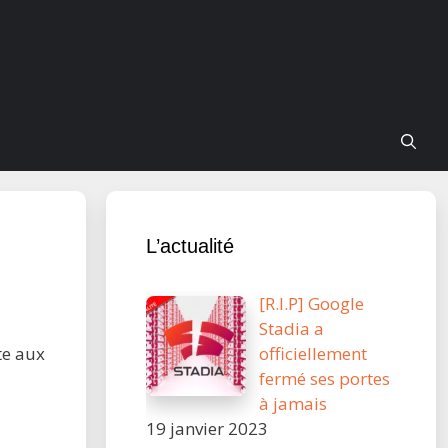
L’actualité
[R.I.P] Google
Stadia a
officiellement
nte aux
fermé ses portes
à jamais
19 janvier 2023