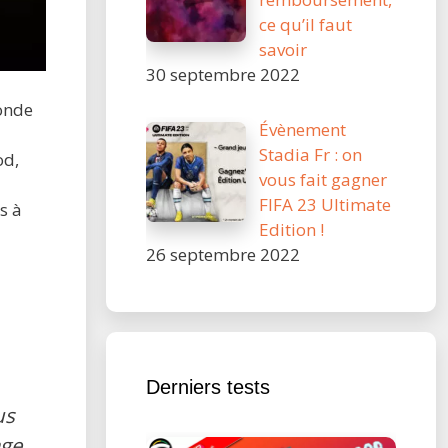
ce qu’il faut
savoir
30 septembre 2022
onde
Évènement
Stadia Fr : on
od,
vous fait gagner
FIFA 23 Ultimate
s à
Edition !
26 septembre 2022
Derniers tests
us
age