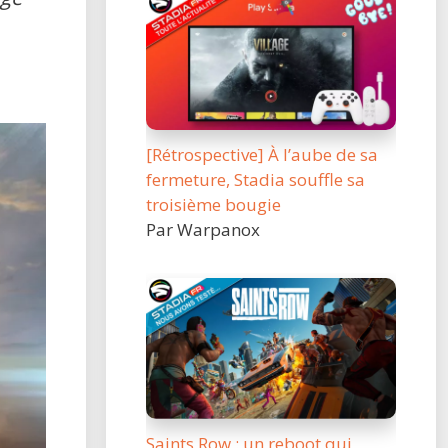
[Rétrospective] À l’aube de sa
fermeture, Stadia souffle sa
troisième bougie
Par Warpanox
Saints Row : un reboot qui