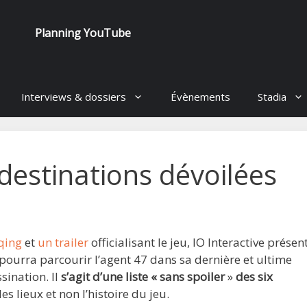
Planning YouTube
Interviews & dossiers
Évènements
Stadia
 destinations dévoilées
gqing
et
un trailer
officialisant le jeu, IO Interactive prése
pourra parcourir l’agent 47 dans sa dernière et ultime
sination. Il
s’agit d’une liste « sans spoiler
»
des six
les lieux et non l’histoire du jeu.