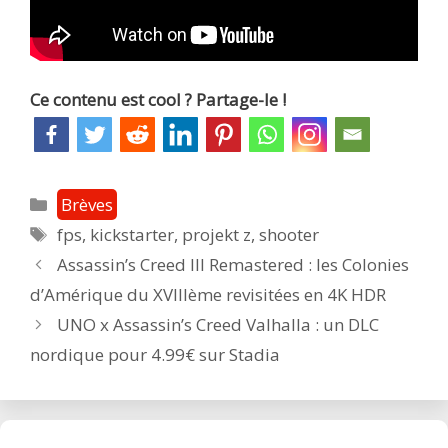
Ce contenu est cool ? Partage-le !
Catégories
Brèves
Étiquettes
fps
,
kickstarter
,
projekt z
,
shooter
Post
Assassin’s Creed III Remastered : les Colonies
navigation
d’Amérique du XVIIIème revisitées en 4K HDR
UNO x Assassin’s Creed Valhalla : un DLC
nordique pour 4.99€ sur Stadia