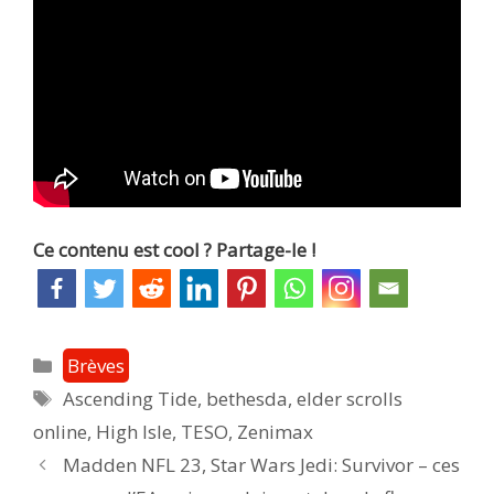
Ce contenu est cool ? Partage-le !
Catégories
Brèves
Étiquettes
Ascending Tide
,
bethesda
,
elder scrolls
online
,
High Isle
,
TESO
,
Zenimax
Post
Madden NFL 23, Star Wars Jedi: Survivor – ces
navigation