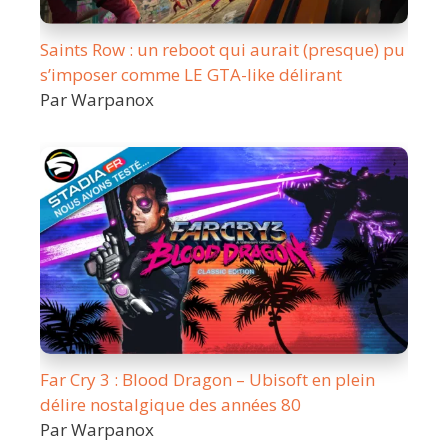
Saints Row : un reboot qui aurait (presque) pu
s’imposer comme LE GTA-like délirant
Par Warpanox
Far Cry 3 : Blood Dragon – Ubisoft en plein
délire nostalgique des années 80
Par Warpanox