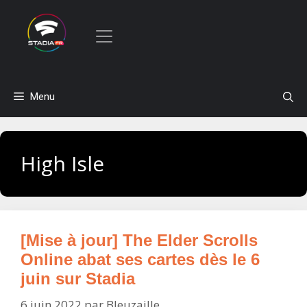
Aller
Menu
au
contenu
High Isle
[Mise à jour] The Elder Scrolls
Online abat ses cartes dès le 6
juin sur Stadia
6 juin 2022
par
Bleuzaille