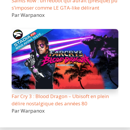
Saints Row : un reboot qui aurait (presque) pu
s’imposer comme LE GTA-like délirant
Par Warpanox
Far Cry 3 : Blood Dragon – Ubisoft en plein
délire nostalgique des années 80
Par Warpanox