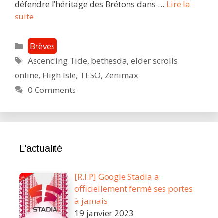
défendre l’héritage des Brétons dans …
Lire la
[Mise
suite
à
jour]
Catégories
Brèves
The
Étiquettes
Ascending Tide
,
bethesda
,
elder scrolls
Elder
online
,
High Isle
,
TESO
,
Zenimax
Scrolls
Online
0 Comments
abat
ses
cartes
dès
L’actualité
le
6
juin
[R.I.P] Google Stadia a
sur
officiellement fermé ses portes
Stadia
à jamais
19 janvier 2023