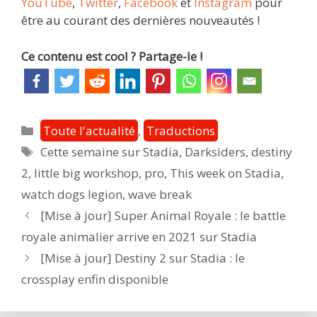
YouTube
,
Twitter
,
Facebook
et
Instagram
pour
être au courant des dernières nouveautés !
Ce contenu est cool ? Partage-le !
Catégories
Toute l'actualité
,
Traductions
Étiquettes
Cette semaine sur Stadia
,
Darksiders
,
destiny
2
,
little big workshop
,
pro
,
This week on Stadia
,
watch dogs legion
,
wave break
Post
[Mise à jour] Super Animal Royale : le battle
navigation
royale animalier arrive en 2021 sur Stadia
[Mise à jour] Destiny 2 sur Stadia : le
crossplay enfin disponible