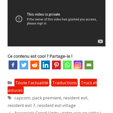
Ce contenu est cool ? Partage-le !
Catégories
Toute l'actualité
,
Traductions
,
Trucs et
astuces
Étiquettes
capcom
,
pack premiere
,
resident evil
,
resident evil 7
,
resident evil village
Post
Assassin’s Creed Unity : notre avis en vidéo !