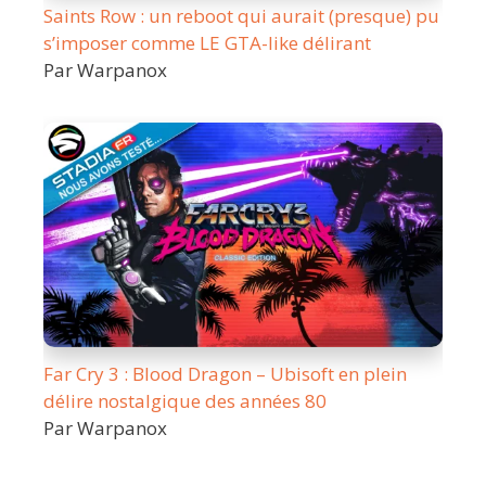
Saints Row : un reboot qui aurait (presque) pu
s’imposer comme LE GTA-like délirant
Par Warpanox
Far Cry 3 : Blood Dragon – Ubisoft en plein
délire nostalgique des années 80
Par Warpanox