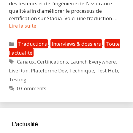
des testeurs et de l’ingénierie de l’assurance
qualité afin d’améliorer le processus de
certification sur Stadia. Voici une traduction …
Exploiter
Lire la suite
l’informatique
dématérialisée
Catégories
Traductions
,
Interviews & dossiers
,
Toute
sur
l'actualité
Stadia
Étiquettes
Canaux
,
Certifications
,
Launch Everywhere
,
en
améliorant
Live Run
,
Plateforme Dev
,
Technique
,
Test Hub
,
les
Testing
phases
0 Comments
de
test
et
de
certification
L’actualité