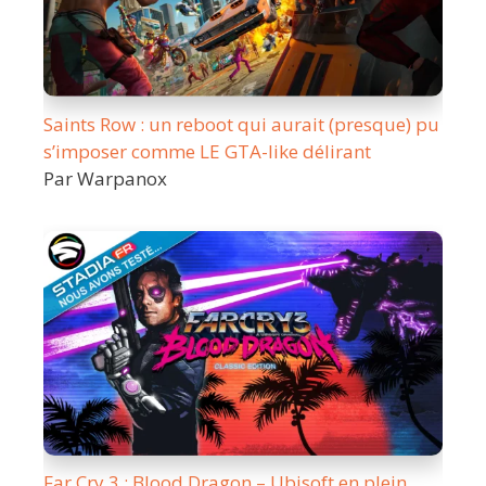
Saints Row : un reboot qui aurait (presque) pu
s’imposer comme LE GTA-like délirant
Par Warpanox
Far Cry 3 : Blood Dragon – Ubisoft en plein