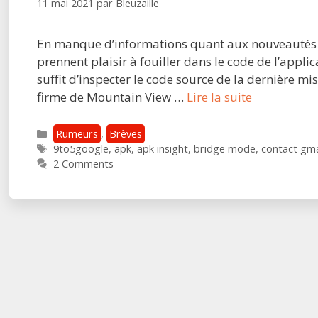
11 mai 2021
par
Bleuzaille
En manque d’informations quant aux nouveautés
prennent plaisir à fouiller dans le code de l’appli
suffit d’inspecter le code source de la dernière m
Mode
firme de Mountain View …
Lire la suite
tandem,
contacts
Catégories
Rumeurs
,
Brèves
Étiquettes
Google,
9to5google
,
apk
,
apk insight
,
bridge mode
,
contact gma
2 Comments
lecteur
d’écran
:
ce
que
la
dernière
version
de