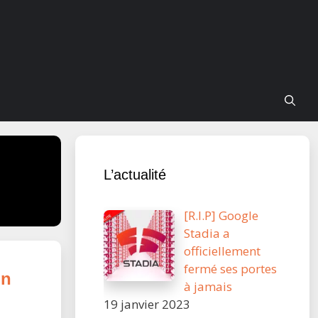
L’actualité
[R.I.P] Google
Stadia a
officiellement
fermé ses portes
on
à jamais
19 janvier 2023