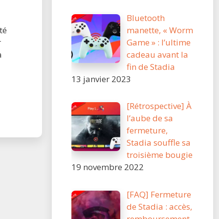
Bluetooth
manette, « Worm
té
Game » : l’ultime
r
cadeau avant la
a
fin de Stadia
13 janvier 2023
[Rétrospective] À
l’aube de sa
fermeture,
Stadia souffle sa
troisième bougie
19 novembre 2022
[FAQ] Fermeture
de Stadia : accès,
remboursement,