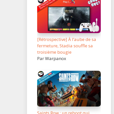
[Rétrospective] À l’aube de sa
fermeture, Stadia souffle sa
troisième bougie
Par Warpanox
Saints Row : un reboot qui