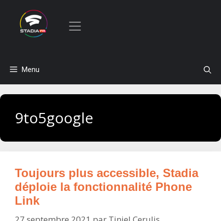
Aller
Menu
au
contenu
9to5google
Toujours plus accessible, Stadia
déploie la fonctionnalité Phone
Link
27 septembre 2021
par
Tiniel Cerulis