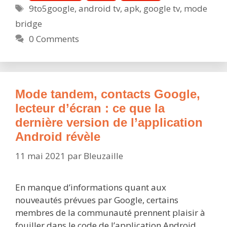
Étiquettes
9to5google
,
android tv
,
apk
,
google tv
,
mode
Bridge,
bridge
Google
TV
0 Comments
:
ce
que
la
Mode tandem, contacts Google,
dernière
lecteur d’écran : ce que la
version
dernière version de l’application
de
Android révèle
l’applica
Android
11 mai 2021
par
Bleuzaille
nous
révèle
En manque d’informations quant aux
nouveautés prévues par Google, certains
membres de la communauté prennent plaisir à
fouiller dans le code de l’application Android