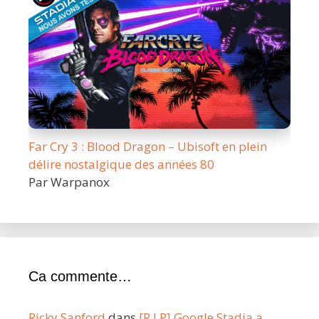
Far Cry 3 : Blood Dragon – Ubisoft en plein
délire nostalgique des années 80
Par Warpanox
Ca commente…
Ricky Sanford
dans
[R.I.P] Google Stadia a