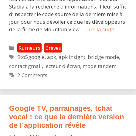
Stadia à la recherche d’informations. Il leur suffit
d’inspecter le code source de la dernière mise à
jour pour nous dévoiler ce que les développeurs
Mode
de la firme de Mountain View …
Lire la suite
tandem,
contacts
Catégories
Rumeurs
,
Brèves
Google,
Étiquettes
9to5google
,
apk
,
apk insight
,
bridge mode
,
lecteur
contact gmail
,
lecteur d'écran
,
mode tandem
d’écran
:
2 Comments
ce
que
la
dernière
Google TV, parrainages, tchat
version
vocal : ce que la dernière version
de
de l’application révèle
l’applica
Android