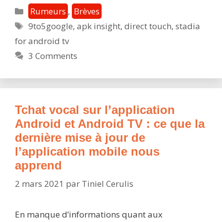
Android
Catégories
Rumeurs
,
Brèves
TV,
Étiquettes
9to5google
,
apk insight
,
direct touch
,
stadia
gestion
for android tv
des
groupes
3 Comments
:
ce
que
la
Tchat vocal sur l’application
dernière
Android et Android TV : ce que la
version
dernière mise à jour de
de
l’application mobile nous
l’applica
apprend
Android
nous
2 mars 2021
par
Tiniel Cerulis
révèle
En manque d’informations quant aux