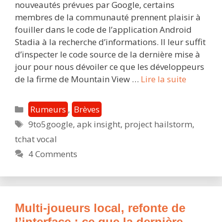
nouveautés prévues par Google, certains
membres de la communauté prennent plaisir à
fouiller dans le code de l’application Android
Stadia à la recherche d’informations. Il leur suffit
d’inspecter le code source de la dernière mise à
jour pour nous dévoiler ce que les développeurs
Tchat
de la firme de Mountain View …
Lire la suite
vocal
sur
Catégories
Rumeurs
,
Brèves
l’applica
Étiquettes
9to5google
,
apk insight
,
project hailstorm
,
Android
tchat vocal
et
Android
4 Comments
TV
:
ce
que
Multi-joueurs local, refonte de
la
l’interface : ce que la dernière