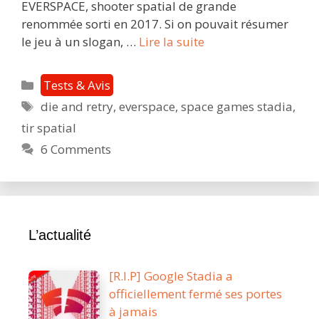
EVERSPACE, shooter spatial de grande
renommée sorti en 2017. Si on pouvait résumer
EVERSPACE
le jeu à un slogan, …
Lire la suite
:
survivre
Catégories
Tests & Avis
seul
Étiquettes
die and retry
,
everspace
,
space games stadia
,
contre
tir spatial
tous,
perdu
6 Comments
dans
les
étoiles…
L’actualité
[R.I.P] Google Stadia a
officiellement fermé ses portes
à jamais