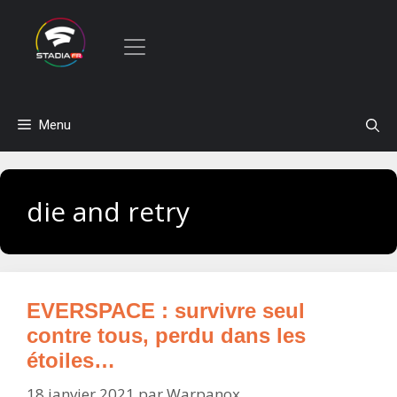
Aller
Menu
au
contenu
die and retry
EVERSPACE : survivre seul
contre tous, perdu dans les
étoiles…
18 janvier 2021
par
Warpanox