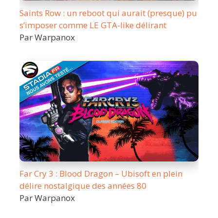
Saints Row : un reboot qui aurait (presque) pu
s’imposer comme LE GTA-like délirant
Par Warpanox
Far Cry 3 : Blood Dragon – Ubisoft en plein
délire nostalgique des années 80
Par Warpanox