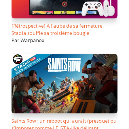
[Rétrospective] À l’aube de sa fermeture,
Stadia souffle sa troisième bougie
Par Warpanox
Saints Row : un reboot qui aurait (presque) pu
s’imposer comme LE GTA-like délirant