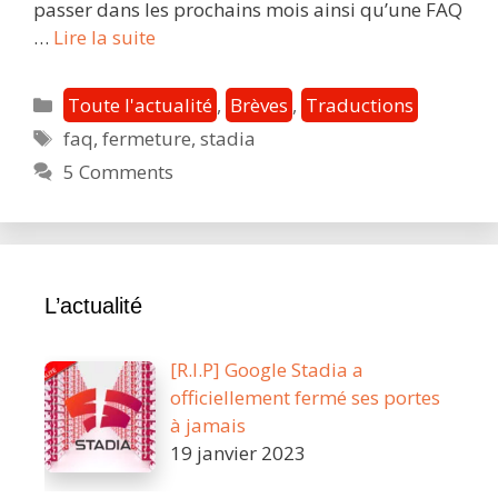
passer dans les prochains mois ainsi qu’une FAQ
[FAQ]
…
Lire la suite
Fermeture
de
Catégories
Toute l'actualité
,
Brèves
,
Traductions
Stadia
Étiquettes
faq
,
fermeture
,
stadia
:
5 Comments
accès,
remboursement,
ce
qu’il
faut
L’actualité
savoir
[R.I.P] Google Stadia a
officiellement fermé ses portes
à jamais
19 janvier 2023