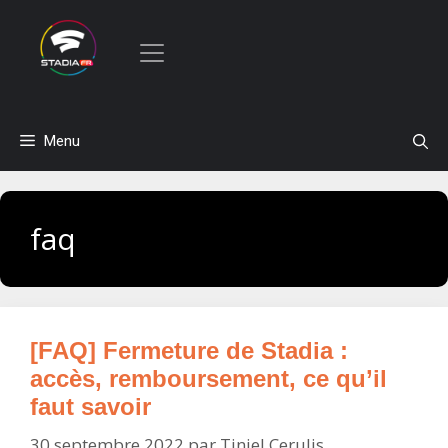
Aller
Menu
au
contenu
faq
[FAQ] Fermeture de Stadia :
accès, remboursement, ce qu’il
faut savoir
30 septembre 2022
par
Tiniel Cerulis