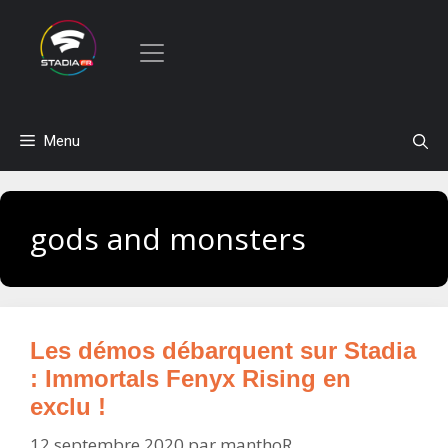
Aller
Menu
au
contenu
gods and monsters
Les démos débarquent sur Stadia
: Immortals Fenyx Rising en
exclu !
12 septembre 2020
par
manthoR