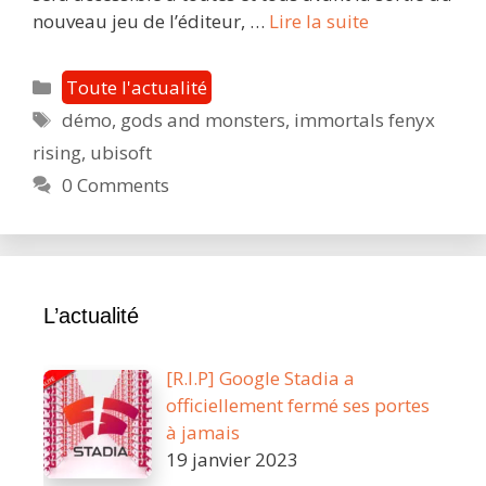
Les
nouveau jeu de l’éditeur, …
Lire la suite
démos
débarquent
Catégories
Toute l'actualité
sur
Étiquettes
démo
,
gods and monsters
,
immortals fenyx
Stadia
rising
,
ubisoft
:
Immortals
0 Comments
Fenyx
Rising
en
exclu
L’actualité
!
[R.I.P] Google Stadia a
officiellement fermé ses portes
à jamais
19 janvier 2023