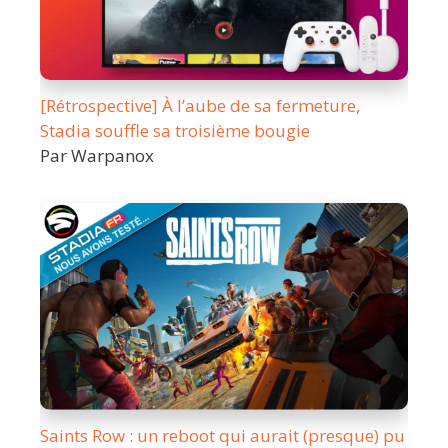
[Rétrospective] À l’aube de sa fermeture,
Stadia souffle sa troisième bougie
Par Warpanox
Saints Row : un reboot qui aurait (presque) pu