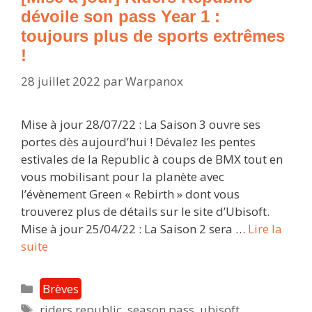
dévoile son pass Year 1 :
toujours plus de sports extrêmes
!
28 juillet 2022
par
Warpanox
Mise à jour 28/07/22 : La Saison 3 ouvre ses
portes dès aujourd’hui ! Dévalez les pentes
estivales de la Republic à coups de BMX tout en
vous mobilisant pour la planète avec
l’évènement Green « Rebirth » dont vous
trouverez plus de détails sur le site d’Ubisoft.
Mise à jour 25/04/22 : La Saison 2 sera …
Lire la
[Mise
suite
à
jour]
Catégories
Brèves
Riders
Étiquettes
riders republic
,
season pass
,
ubisoft