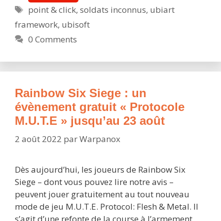
Mémoires
Étiquettes
point & click
,
soldats inconnus
,
ubiart
de
framework
,
ubisoft
la
Grande
0 Comments
Guerre
:
une
épopée
Rainbow Six Siege : un
narrative
évènement gratuit « Protocole
mémorable
M.U.T.E » jusqu’au 23 août
2 août 2022
par
Warpanox
Dès aujourd’hui, les joueurs de Rainbow Six
Siege – dont vous pouvez lire notre avis –
peuvent jouer gratuitement au tout nouveau
mode de jeu M.U.T.E. Protocol: Flesh & Metal. Il
s’agit d’une refonte de la course à l’armement