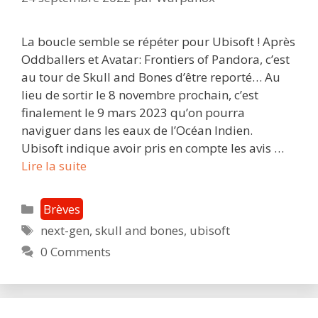
La boucle semble se répéter pour Ubisoft ! Après
Oddballers et Avatar: Frontiers of Pandora, c’est
au tour de Skull and Bones d’être reporté… Au
lieu de sortir le 8 novembre prochain, c’est
finalement le 9 mars 2023 qu’on pourra
naviguer dans les eaux de l’Océan Indien.
Ubisoft indique avoir pris en compte les avis …
Skull
Lire la suite
and
Bones
Catégories
Brèves
reporté
Étiquettes
next-gen
,
skull and bones
,
ubisoft
une
0 Comments
nouvelle
fois
:
la