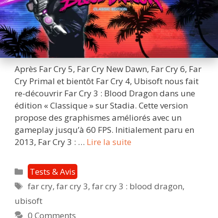
Après Far Cry 5, Far Cry New Dawn, Far Cry 6, Far
Cry Primal et bientôt Far Cry 4, Ubisoft nous fait
re-découvrir Far Cry 3 : Blood Dragon dans une
édition « Classique » sur Stadia. Cette version
propose des graphismes améliorés avec un
gameplay jusqu’à 60 FPS. Initialement paru en
Far
2013, Far Cry 3 : …
Lire la suite
Cry
3
Catégories
Tests & Avis
:
Étiquettes
far cry
,
far cry 3
,
far cry 3 : blood dragon
,
Blood
ubisoft
Dragon
–
0 Comments