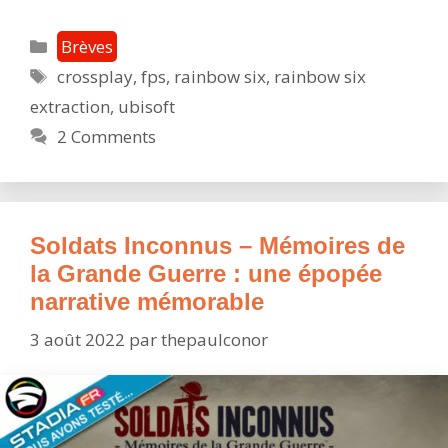
Six
Extracti
Catégories
Brèves
:
Étiquettes
crossplay
,
fps
,
rainbow six
,
rainbow six
l’évènem
extraction
,
ubisoft
« Eclipse
gratuit
2 Comments
jusqu’au
1er
septemb
Soldats Inconnus – Mémoires de
la Grande Guerre : une épopée
narrative mémorable
3 août 2022
par
thepaulconor