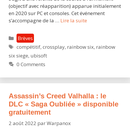
(objectif avec réapparition) apparue initialement
en 2020 sur PC et consoles. Cet événement
Rainbow
s’accompagne de la …
Lire la suite
Six
Siege
Catégories
Brèves
:
Étiquettes
compétitif
,
crossplay
,
rainbow six
,
rainbow
un
six siege
,
ubisoft
évènement
gratuit
0 Comments
« Protocole
M.U.T.E »
jusqu’au
23
Assassin’s Creed Valhalla : le
août
DLC « Saga Oubliée » disponible
gratuitement
2 août 2022
par
Warpanox