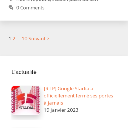
Republic
0 Comments
dévoile
son
pass
Year
1
Post
1
2
…
10
Suivant >
:
navigation
toujours
plus
de
L’actualité
sports
extrêmes
!
[R.I.P] Google Stadia a
officiellement fermé ses portes
à jamais
19 janvier 2023