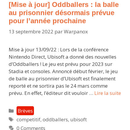
pleine
[Mise à jour] Oddballers : la balle
mer
au prisonnier désormais prévue
le
pour l’année prochaine
9
13 septembre 2022
par
Warpanox
mars
2023
Mise à jour 13/09/22 : Lors de la conférence
Nintendo Direct, Ubisoft a donné des nouvelles
d’Oddballers ! Le jeu est prévu pour 2023 sur
Stadia et consoles. Annoncé début février, le jeu
de balle au prisonnier d’Ubisoft est finalement
reporté et ne sortira pas le 24 mars comme
[Mi
prévu. En effet, l’éditeur dit vouloir …
Lire la suite
à
jour
Catégories
Brèves
Odd
Étiquettes
competitif
,
oddballers
,
ubisoft
:
0 Comments
la