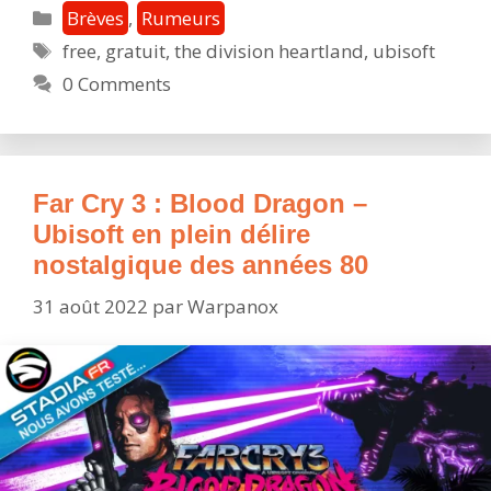
Heartland
Catégories
Brèves
,
Rumeurs
:
Étiquettes
free
,
gratuit
,
the division heartland
,
ubisoft
gameplay,
0 Comments
modes…
Tout
ce
qu’il
faut
Far Cry 3 : Blood Dragon –
savoir
Ubisoft en plein délire
sur
nostalgique des années 80
ce
31 août 2022
par
Warpanox
free-
to-
play
Stadia
!