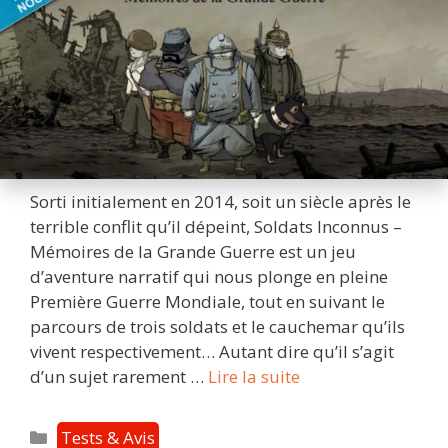
Sorti initialement en 2014, soit un siècle après le
terrible conflit qu’il dépeint, Soldats Inconnus –
Mémoires de la Grande Guerre est un jeu
d’aventure narratif qui nous plonge en pleine
Première Guerre Mondiale, tout en suivant le
parcours de trois soldats et le cauchemar qu’ils
vivent respectivement… Autant dire qu’il s’agit
Soldats
d’un sujet rarement …
Lire la suite
Inconnus
–
Catégories
Tests & Avis