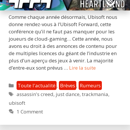
Comme chaque année désormais, Ubisoft nous
donne rendez-vous à l’Ubisoft Forward, cette
conférence qu’il ne faut pas manquer pour les
joueurs de cloud-gaming… Cette année, nous
avons eu droit à des annonces de contenu pour
de multiples licences du géant de l’industrie en
plus d’un aperçu des jeux à venir. La majorité
Ubisoft
d’entre-eux sont prévus …
Lire la suite
Forward
2022
Catégories
Toute l'actualité
,
Brèves
,
Rumeurs
:
Étiquettes
assassin's creed
,
just dance
,
trackmania
,
tout
ubisoft
ce
qu’il
1 Comment
faut
savoir