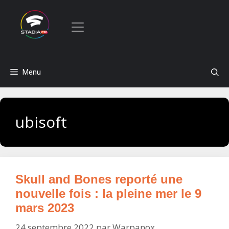
Aller
Menu
au
contenu
ubisoft
Skull and Bones reporté une
nouvelle fois : la pleine mer le 9
mars 2023
24 septembre 2022
par
Warpanox