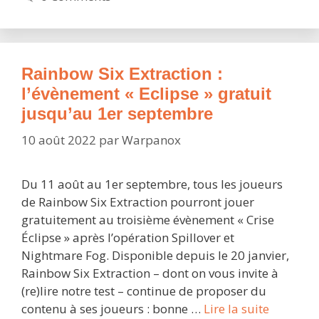
Ubisoft
en
plein
délire
Rainbow Six Extraction :
nostalgique
l’évènement « Eclipse » gratuit
des
jusqu’au 1er septembre
années
80
10 août 2022
par
Warpanox
Du 11 août au 1er septembre, tous les joueurs
de Rainbow Six Extraction pourront jouer
gratuitement au troisième évènement « Crise
Éclipse » après l’opération Spillover et
Nightmare Fog. Disponible depuis le 20 janvier,
Rainbow Six Extraction – dont on vous invite à
(re)lire notre test – continue de proposer du
Rainbow
contenu à ses joueurs : bonne …
Lire la suite