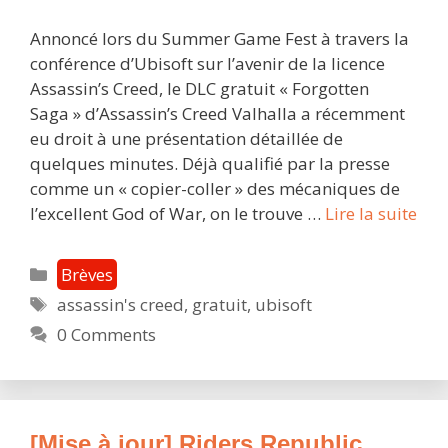
Annoncé lors du Summer Game Fest à travers la
conférence d’Ubisoft sur l’avenir de la licence
Assassin’s Creed, le DLC gratuit « Forgotten
Saga » d’Assassin’s Creed Valhalla a récemment
eu droit à une présentation détaillée de
quelques minutes. Déjà qualifié par la presse
comme un « copier-coller » des mécaniques de
Assa
l’excellent God of War, on le trouve …
Lire la suite
Cre
Val
Catégories
Brèves
:
Étiquettes
assassin's creed
,
gratuit
,
ubisoft
le
0 Comments
DLC
« S
Oub
dis
gra
[Mise à jour] Riders Republic