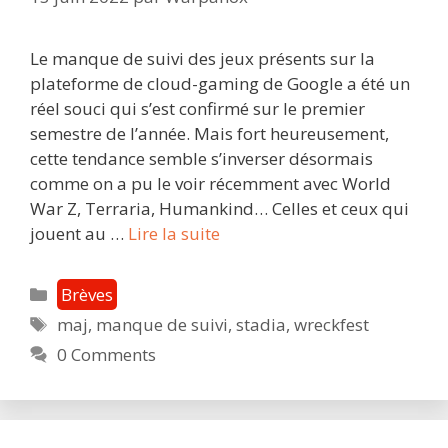
Le manque de suivi des jeux présents sur la
plateforme de cloud-gaming de Google a été un
réel souci qui s’est confirmé sur le premier
semestre de l’année. Mais fort heureusement,
cette tendance semble s’inverser désormais
comme on a pu le voir récemment avec World
War Z, Terraria, Humankind… Celles et ceux qui
Wreckfest
jouent au …
Lire la suite
:
THQ
Catégories
Brèves
Nordic
Étiquettes
maj
,
manque de suivi
,
stadia
,
wreckfest
promet
0 Comments
de
rattraper
le
retard