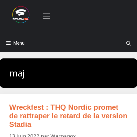
Aller
Menu
au
contenu
maj
Wreckfest : THQ Nordic promet
de rattraper le retard de la version
Stadia
13 juin 2022
par
Warpanox