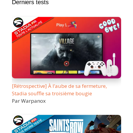
Derniers tests
[Rétrospective] À l’aube de sa fermeture,
Stadia souffle sa troisième bougie
Par Warpanox