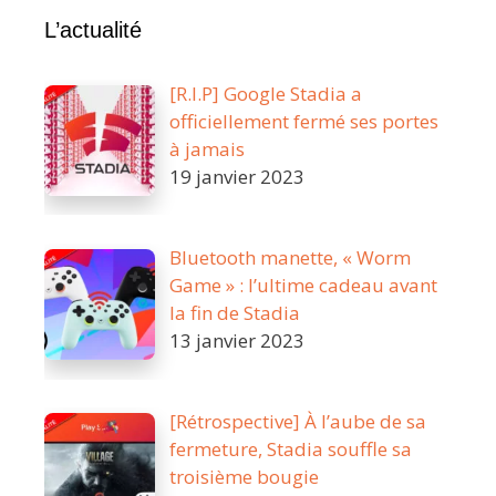
de
L’actualité
la
version
[R.I.P] Google Stadia a
Stadia
officiellement fermé ses portes
à jamais
19 janvier 2023
Bluetooth manette, « Worm
Game » : l’ultime cadeau avant
la fin de Stadia
13 janvier 2023
[Rétrospective] À l’aube de sa
fermeture, Stadia souffle sa
troisième bougie