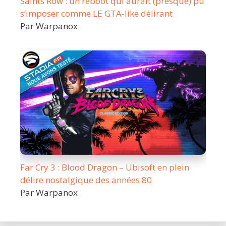
Saints Row : un reboot qui aurait (presque) pu
s’imposer comme LE GTA-like délirant
Par Warpanox
Far Cry 3 : Blood Dragon – Ubisoft en plein
délire nostalgique des années 80
Par Warpanox