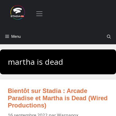
Aller
Menu
au
contenu
martha is dead
Bientôt sur Stadia : Arcade
Paradise et Martha is Dead (Wired
Productions)
16 septembre 2022
par
Warpanox