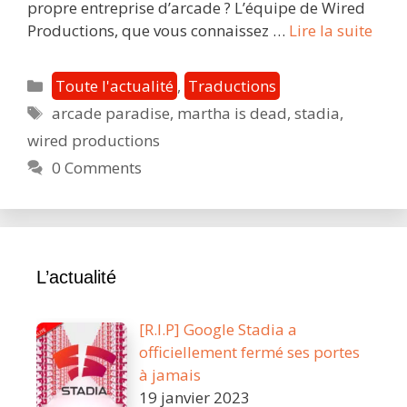
propre entreprise d’arcade ? L’équipe de Wired
Bien
Productions, que vous connaissez …
Lire la suite
sur
Stad
Catégories
Toute l'actualité
,
Traductions
:
Étiquettes
arcade paradise
,
martha is dead
,
stadia
,
Arca
wired productions
Para
et
0 Comments
Mar
is
Dea
(Wir
L’actualité
Prod
[R.I.P] Google Stadia a
officiellement fermé ses portes
à jamais
19 janvier 2023