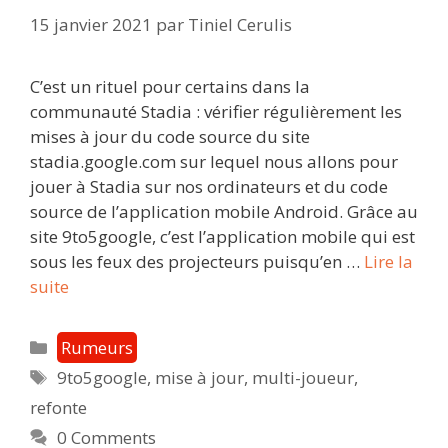
15 janvier 2021
par
Tiniel Cerulis
C’est un rituel pour certains dans la
communauté Stadia : vérifier régulièrement les
mises à jour du code source du site
stadia.google.com sur lequel nous allons pour
jouer à Stadia sur nos ordinateurs et du code
source de l’application mobile Android. Grâce au
site 9to5google, c’est l’application mobile qui est
sous les feux des projecteurs puisqu’en …
Lire la
Multi-
suite
joueurs
local,
Catégories
Rumeurs
refonte
Étiquettes
9to5google
,
mise à jour
,
multi-joueur
,
de
refonte
l’interface
:
0 Comments