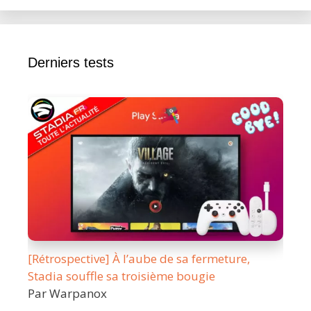
Derniers tests
[Rétrospective] À l’aube de sa fermeture,
Stadia souffle sa troisième bougie
Par Warpanox