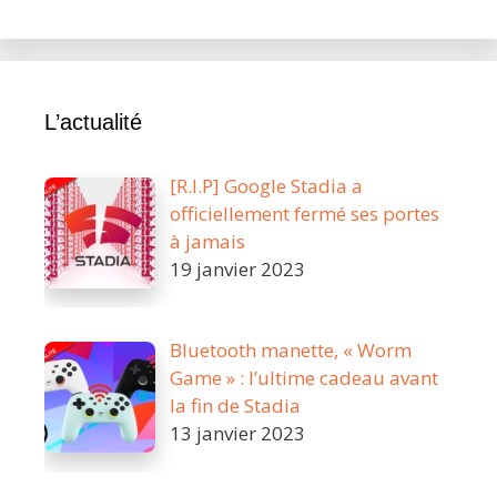
ce
que
la
dernière
L’actualité
mise
à
jour
[R.I.P] Google Stadia a
de
officiellement fermé ses portes
l’application
à jamais
mobile
19 janvier 2023
nous
apprend
Bluetooth manette, « Worm
Game » : l’ultime cadeau avant
la fin de Stadia
13 janvier 2023